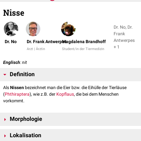
Nisse
Dr. No, Dr.
Frank
Antwerpes
Dr. No
Dr. Frank Antwerpes
Magdalena Brandhoff
+ 1
Arzt | Ärztin
Student/in der Tiermedizin
Englisch
: nit
Definition
Als
Nissen
bezeichnet man die Eier bzw. die Eihülle der Tierläuse
(
Phthiraptera
), wie z.B. der
Kopflaus
, die bei dem Menschen
vorkommt.
Morphologie
Nissen sind kleine, 0,7-0,9 mm lange, ovale Gebilde von grauweißer bis
Lokalisation
durchsichtiger Farbe, die mit bloßem Auge als kleine Körnchen am Haar