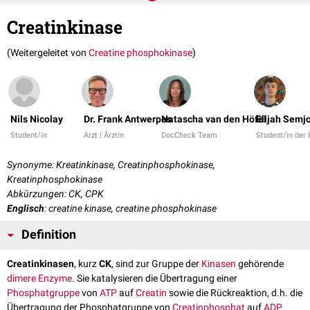
Creatinkinase
(Weitergeleitet von
Creatine phosphokinase
)
Nils Nicolay
Dr. Frank Antwerpes
Natascha van den Höfel
Elijah Semj
Student/in
Arzt | Ärztin
DocCheck Team
Student/in der
Synonyme: Kreatinkinase, Creatinphosphokinase,
Kreatinphosphokinase
Abkürzungen: CK, CPK
Englisch
: creatine kinase, creatine phosphokinase
Definition
Creatinkinasen
, kurz
CK
, sind zur Gruppe der
Kinasen
gehörende
dimere
Enzyme
. Sie katalysieren die Übertragung einer
Phosphatgruppe
von
ATP
auf
Creatin
sowie die Rückreaktion, d.h. die
Übertragung der Phosphatgruppe von
Creatinphosphat
auf
ADP