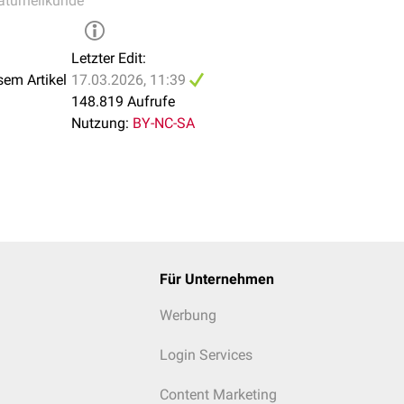
aturheilkunde
h die Induktion des P-Glykoproteins die
Bioverfügbarkeit
entspr
Fentanyl
,
Prednisolon
,
Sertralin
) reduziert werden.
Letzter Edit:
otenziell schwerwiegender
Wechselwirkungen
sollte die gleichze
sem Artikel
17.03.2026, 11:39
n Arzneimitteln nur nach ärztlicher Rücksprache erfolgen.
148.819 Aufrufe
Nutzung:
BY-NC-SA
Für Unternehmen
Werbung
Login Services
Content Marketing