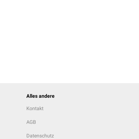
echender Substrate (z. B.
itige Einnahme von
Alles andere
Kontakt
AGB
Datenschutz