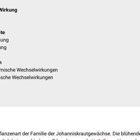
 Wirkung
te
dung
ung
n
ische Wechselwirkungen
ische Wechselwirkungen
flanzenart der Familie der Johanniskrautgewächse. Die blühende