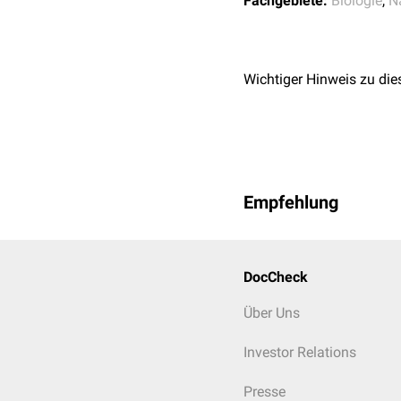
Fachgebiete:
Biologie
,
N
Darüber hinaus kann durc
Carbamazepin
,
Digoxin
,
Aufgrund der Vielzahl p
Wichtiger Hinweis zu die
Johanniskraut mit andere
Empfehlung
DocCheck
Über Uns
Investor Relations
Presse