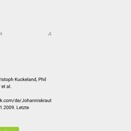
A
A
ristoph Kuckeland, Phil
et al.
eck.com/de/Johanniskraut
1.2009. Letzte