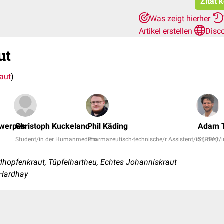
Zitat 
Was zeigt hierher
Artikel erstellen
Disc
ut
raut
)
twerpes
Christoph Kuckeland
Phil Käding
Adam T
Student/in der Humanmedizin
Pharmazeutisch-technische/r Assistent/in (PTA)
Student/
dhopfenkraut, Tüpfelhartheu, Echtes Johanniskraut
, Hardhay