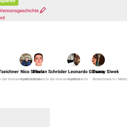
kopieren
Versionsgeschichte
ord
seichner
Nico Schulz
Florian Schröder
Leonardo Glowna
Danny Siwek
in der Humanmedizin
Apotheker/in
Student/in der Humanmedizin
Apotheker/in
Biotechniker/in | Medi