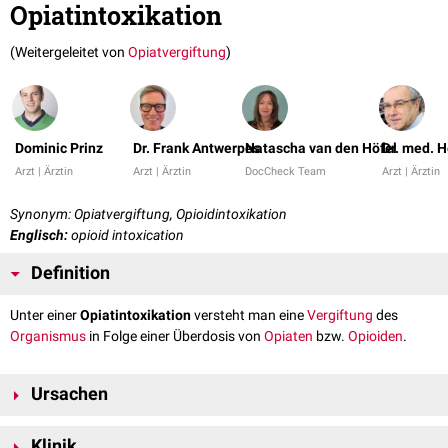
Opiatintoxikation
(Weitergeleitet von
Opiatvergiftung
)
Dominic Prinz
Dr. Frank Antwerpes
Natascha van den Höfel
Dr. med. 
Arzt | Ärztin
Arzt | Ärztin
DocCheck Team
Arzt | Ärztin
Synonym: Opiatvergiftung, Opioidintoxikation
Englisch:
opioid intoxication
Definition
Unter einer
Opiatintoxikation
versteht man eine
Vergiftung
des
Organismus
in Folge einer Überdosis von
Opiaten
bzw.
Opioiden
.
Ursachen
Neben einem Missbrauch illegaler
Drogen
(insb.
Heroin
) kann eine
Klinik
ärztliche Fehldosierung oder ein falsches Handling von
Fentanyl
-