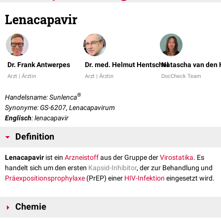
Lenacapavir
Dr. Frank Antwerpes
Dr. med. Helmut Hentschel
Natascha van den 
Arzt | Ärztin
Arzt | Ärztin
DocCheck Team
®
Handelsname: Sunlenca
Synonyme: GS-6207, Lenacapavirum
Englisch
: lenacapavir
Definition
Lenacapavir
ist ein
Arzneistoff
aus der Gruppe der
Virostatika
. Es
handelt sich um den ersten
Kapsid-Inhibitor
, der zur Behandlung und
Präexpositionsprophylaxe
(PrEP) einer
HIV-Infektion
eingesetzt wird.
Chemie