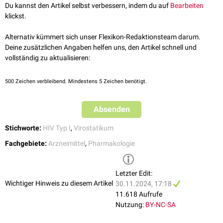
4,00
4,01
4,02
4,03
4,04
4,05
4,06
4,07
4,08
4,09
Du kannst den Artikel selbst verbessern, indem du auf
Bearbeiten
↑
Fachinformation Sunlenca
,
klickst.
Swissmedic, abgerufen am 28.11.2024
5,0
5,1
5,2
5,3
5,4
↑
Full Prescribing Information Sunlenca
, FDA,
Alternativ kümmert sich unser Flexikon-Redaktionsteam darum.
abgerufen am 28.11.2024
Deine zusätzlichen Angaben helfen uns, den Artikel schnell und
↑
Bekker LG et al.
Twice-Yearly Lenacapavir or Daily F/TAF for HIV
vollständig zu aktualisieren:
Prevention in Cisgender Women
. N Engl J Med. 2024
↑
Kelley CF et al.
Twice-Yearly Lenacapavir for HIV Prevention in Men
and Gender-Diverse Persons
. N Engl J Med. 2024
500
Zeichen verbleibend. Mindestens 5 Zeichen benötigt.
↑
Sunlenca
, EMA, abgerufen am 28.11.2024
↑
Paik J.
Lenacapavir: First Approval
. Drugs. 2022
Absenden
Stichworte:
HIV Typ I
,
Virostatikum
Fachgebiete:
Arzneimittel
,
Pharmakologie
Letzter Edit:
Wichtiger Hinweis zu diesem Artikel
30.11.2024, 17:18
11.618 Aufrufe
Nutzung:
BY-NC-SA