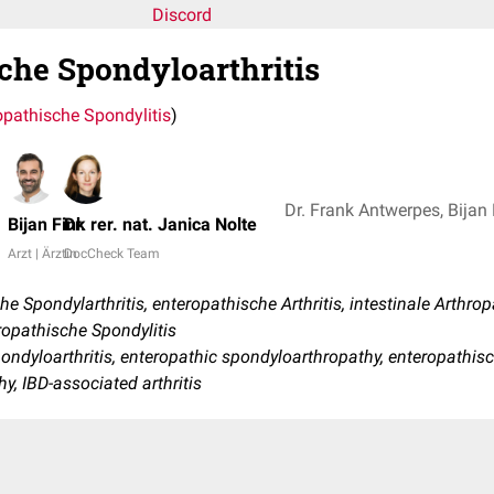
Discord
che Spondyloarthritis
opathische Spondylitis
)
Bijan Fink
Dr. rer. nat. Janica Nolte
Arzt | Ärztin
DocCheck Team
 Spondylarthritis, enteropathische Arthritis, intestinale Arthropa
eropathische Spondylitis
ondyloarthritis, enteropathic spondyloarthropathy, enteropathisch
y, IBD-associated arthritis