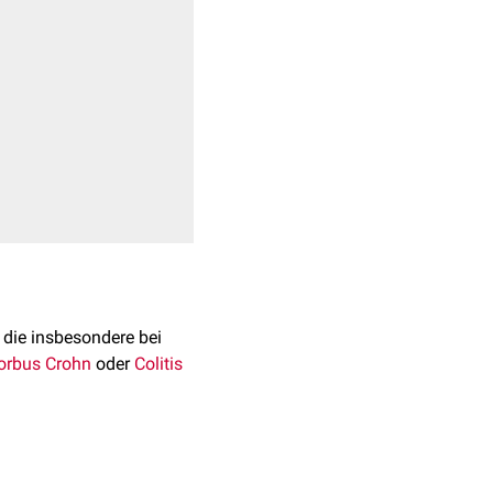
, die insbesondere bei
rbus Crohn
oder
Colitis
nd ist damit die