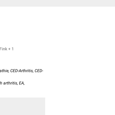
Dr. Frank Antwerpes, Bijan Fink + 1
thie, CED-Arthritis, CED-
 arthritis, EA,