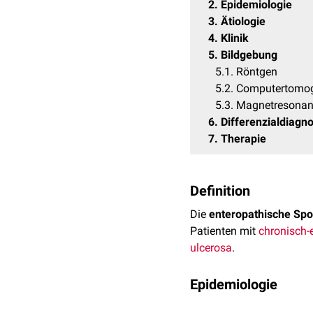
2
Epidemiologie
3
Ätiologie
4
Klinik
5
Bildgebung
5.1
Röntgen
5.2
Computertomog
5.3
Magnetresonan
6
Differenzialdiagn
7
Therapie
Definition
Die
enteropathische Spon
Patienten mit
chronisch-
ulcerosa
.
Epidemiologie
Die enteropathische Spon