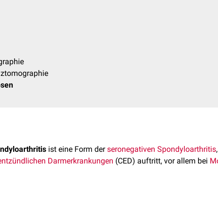
raphie
ztomographie
osen
dyloarthritis
ist eine Form der
seronegativen Spondyloarthritis
entzündlichen Darmerkrankungen
(CED) auftritt, vor allem bei
Mo
dyloarthritis kommt bei ca. 10-15 % der Patienten mit CED vor u