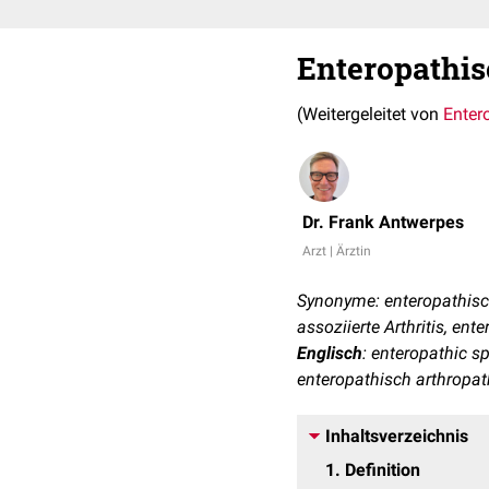
Enteropathis
(Weitergeleitet von
Enter
Dr. Frank Antwerpes
Arzt | Ärztin
Synonyme: enteropathische
assoziierte Arthritis, ent
Englisch
: enteropathic sp
enteropathisch arthropath
Inhaltsverzeichnis
1
Definition