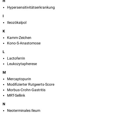
H
Hypersensitivitätserkrankung
I
Ileozökalpol
K
Kamm-Zeichen
Kono-S-Anastomose
L
Lactoferrin
Leukozytapherese
M
Mercaptopurin
Modifizierter Rutgeerts-Score
Morbus-Crohn-Gastritis
MRT-Sellink
N
Neoterminales Ileum