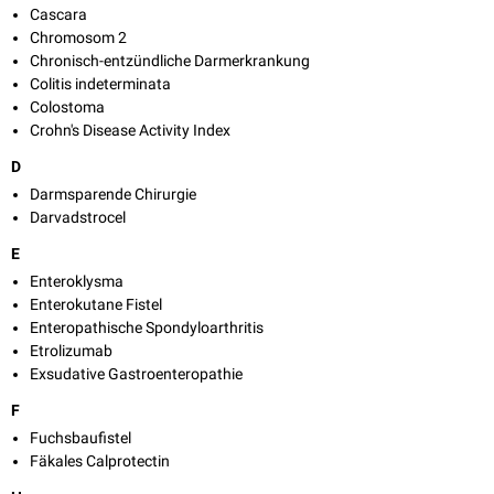
Cascara
Chromosom 2
Chronisch-entzündliche Darmerkrankung
Colitis indeterminata
Colostoma
Crohn's Disease Activity Index
D
Darmsparende Chirurgie
Darvadstrocel
E
Enteroklysma
Enterokutane Fistel
Enteropathische Spondyloarthritis
Etrolizumab
Exsudative Gastroenteropathie
F
Fuchsbaufistel
Fäkales Calprotectin