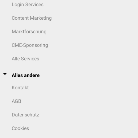
Login Services
Analgesie
und
Antipyrese
strikte Kontakt- und Schutzisolation (persönliche Schutzausrüstung
Content Marketing
PSA
, Stufe 3–4)
siehe Hauptartikel:
Ebolafieber
Marktforschung
CME-Sponsoring
Alle Services
Alles andere
Kontakt
AGB
Datenschutz
Cookies