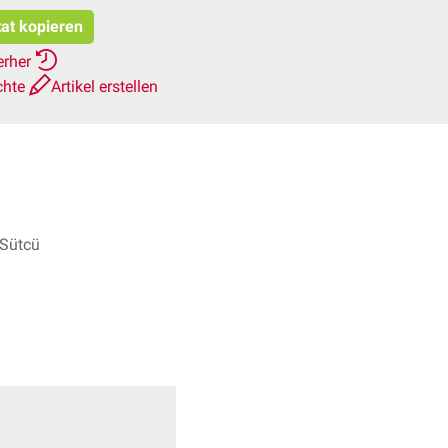
tat kopieren
erher
chte
Artikel erstellen
 Sütcü