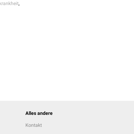
krankheit
,
ype and inhibit Ebola
Alles andere
Kontakt