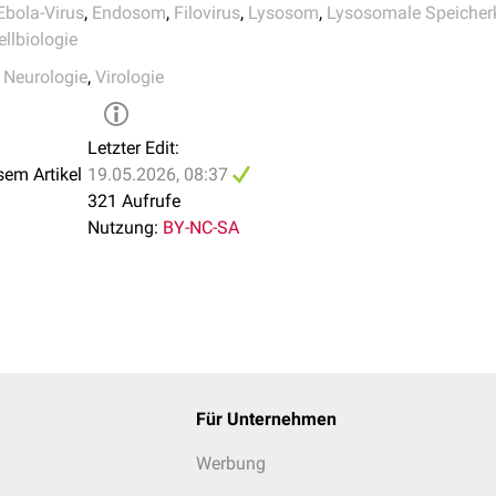
Ebola-Virus
,
Endosom
,
Filovirus
,
Lysosom
,
Lysosomale Speicher
.
Multiple cationic amphiphiles induce a Niemann-Pick C phenot
ellbiologie
ion
. PLoS One. 2013;8(2):e56265.
,
Neurologie
,
Virologie
Letzter Edit:
sem Artikel
19.05.2026, 08:37
321 Aufrufe
Nutzung:
BY-NC-SA
Für Unternehmen
Werbung