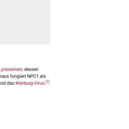
Lysosomen
, dessen
inaus fungiert NPC1 als
[
1
]
und das
Marburg-Virus
.
t.
a
. Seine komplexe