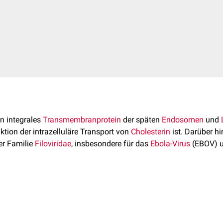
in integrales
Transmembranprotein
der späten
Endosomen
und
tion der intrazelluläre Transport von
Cholesterin
ist. Darüber h
der Familie
Filoviridae
, insbesondere für das
Ebola-Virus
(EBOV) 
 Menschen auf
Chromosom 18
am
Genlokus
18q11-q12 lokalisier
 1.278
Aminosäuren
mit einem
Molekulargewicht
von ca. 170
kD