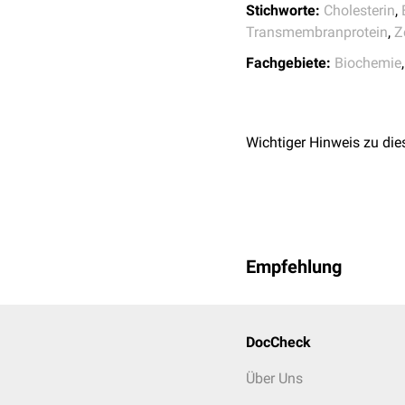
Stichworte:
Cholesterin
,
↑
Shoemaker CJ et al
Transmembranprotein
,
Z
virus entry and infect
Fachgebiete:
Biochemie
Wichtiger Hinweis zu die
Empfehlung
DocCheck
Über Uns