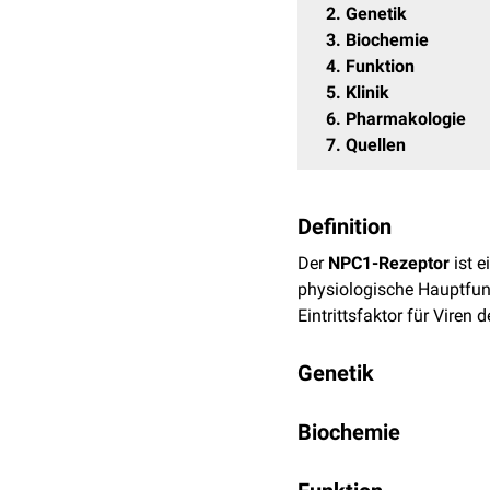
2
Genetik
3
Biochemie
4
Funktion
5
Klinik
6
Pharmakologie
7
Quellen
Definition
Der
NPC1-Rezeptor
ist e
physiologische Hauptfunk
Eintrittsfaktor für Viren 
Genetik
Das Gen
NPC1
ist beim
Biochemie
Das Protein besteht aus