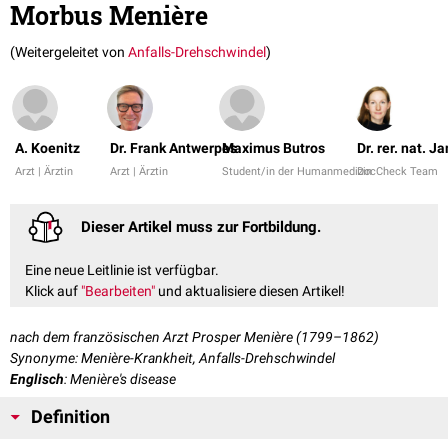
Morbus Menière
(Weitergeleitet von
Anfalls-Drehschwindel
)
A. Koenitz
Dr. Frank Antwerpes
Maximus Butros
Dr. rer. nat. J
Arzt | Ärztin
Arzt | Ärztin
Student/in der Humanmedizin
DocCheck Team
Dieser Artikel muss zur Fortbildung.
Eine neue Leitlinie ist verfügbar.
Klick auf
"Bearbeiten"
und aktualisiere diesen Artikel!
nach dem französischen Arzt Prosper Menière (1799–1862)
Synonyme: Menière-Krankheit, Anfalls-Drehschwindel
Englisch
: Menière's disease
Definition