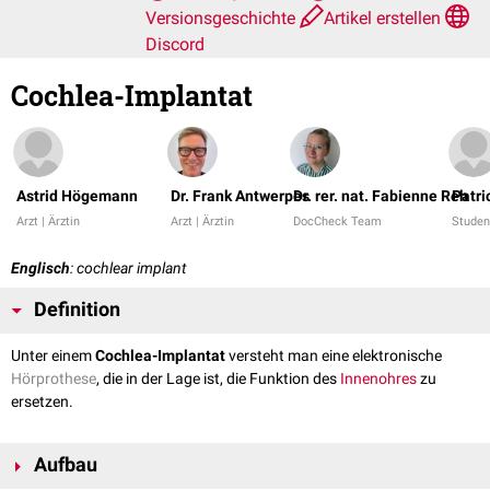
Versionsgeschichte
Artikel erstellen
Discord
Cochlea-Implantat
Astrid Högemann
Dr. Frank Antwerpes
Dr. rer. nat. Fabienne Reh
Patri
Arzt | Ärztin
Arzt | Ärztin
DocCheck Team
Studen
Englisch
: cochlear implant
Definition
Unter einem
Cochlea-Implantat
versteht man eine elektronische
Hörprothese
, die in der Lage ist, die Funktion des
Innenohres
zu
ersetzen.
Aufbau