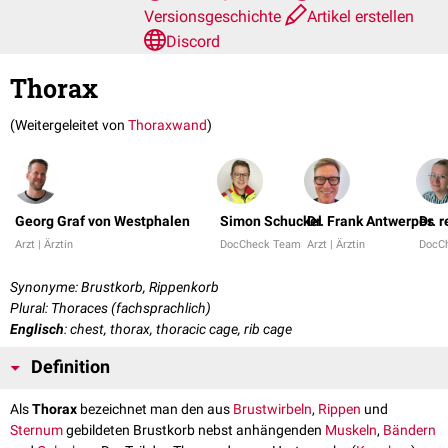
Versionsgeschichte
Artikel erstellen
Discord
Thorax
(Weitergeleitet von
Thoraxwand
)
Georg Graf von Westphalen
Simon Schuckel
Dr. Frank Antwerpes
Dr. 
Arzt | Ärztin
DocCheck Team
Arzt | Ärztin
DocC
Synonyme: Brustkorb, Rippenkorb
Plural: Thoraces (fachsprachlich)
Englisch
: chest, thorax, thoracic cage, rib cage
Definition
Als
Thorax
bezeichnet man den aus
Brustwirbeln
,
Rippen
und
Sternum
gebildeten Brustkorb nebst anhängenden
Muskeln
,
Bändern