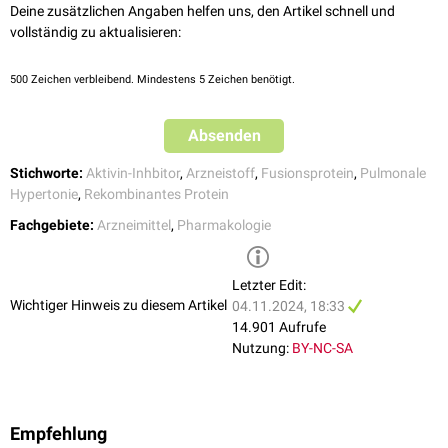
Deine zusätzlichen Angaben helfen uns, den Artikel schnell und
vollständig zu aktualisieren:
500
Zeichen verbleibend. Mindestens 5 Zeichen benötigt.
Absenden
Stichworte:
Aktivin-Inhbitor
,
Arzneistoff
,
Fusionsprotein
,
Pulmonale
Hypertonie
,
Rekombinantes Protein
Fachgebiete:
Arzneimittel
,
Pharmakologie
Letzter Edit:
Wichtiger Hinweis zu diesem Artikel
04.11.2024, 18:33
14.901 Aufrufe
Nutzung:
BY-NC-SA
Empfehlung