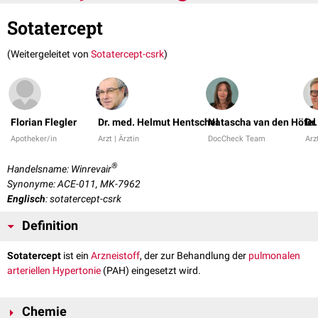
Sotatercept
(Weitergeleitet von
Sotatercept-csrk
)
Florian Flegler
Dr. med. Helmut Hentschel
Natascha van den Höfel
Dr
Apotheker/in
Arzt | Ärztin
DocCheck Team
Arzt
®
Handelsname: Winrevair
Synonyme: ACE-011, MK-7962
Englisch
: sotatercept-csrk
Definition
Sotatercept
ist ein
Arzneistoff
, der zur Behandlung der
pulmonalen
arteriellen Hypertonie
(PAH) eingesetzt wird.
Chemie