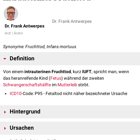
Dr. Frank Antwerpes
Dr. Frank Antwerpes
Arzt | Ärztin
Synonyme: Fruchttod, Infans mortuus
Definition
Von einem
intrauterinen Fruchttod
, kurz
IUFT
, spricht man, wenn
das heranreifende Kind (
Fetus
) während der zweiten
Schwangerschaftshälfte
im
Mutterleib
stirbt.
ICD10
-Code: P95 - Fetaltod nicht näher bezeichneter Ursache
Hintergrund
Ein intrauteriner Fruchttod kann 2 verschiedene Verläufe nehmen:
Ursachen
Wird der Fetus spontan ausgestoßen, mündet der IUFT in eine so
genannte
Totgeburt
. Ist das Gewicht des Fetus dabei kleiner als 500
Die Ursachen für einen intrauterinen Fruchttod lassen sich nicht immer