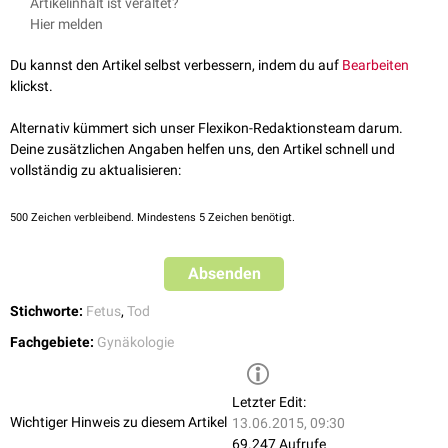
Artikelinhalt ist veraltet?
g, spricht man von einer
Fehlgeburt
(Abort).
eindeutig feststellen. Mögliche Faktoren sind:
Hier melden
Kommt es nicht zu Blutungen und zur
Wehentätigkeit
, sondern
Genetische Defekte (
Erbkrankheiten
,
Mutationen
,
verbleibt das tote Kind zunächst in der Gebärmutter, liegt eine
Chromosomenaberrationen
)
Du kannst den Artikel selbst verbessern, indem du auf
Bearbeiten
"
Missed abortion
" vor.
Biologische
Noxen
(
Infektionen
mit
Viren
,
Bakterien
oder anderen
klickst.
Mikroorganismen
)
Chemische Noxen (
Medikamente
,
Drogen
)
Alternativ kümmert sich unser Flexikon-Redaktionsteam darum.
Physikalische Noxen (
ionisierende Strahlen
)
Deine zusätzlichen Angaben helfen uns, den Artikel schnell und
Mechanische
Traumen
(
Sturz
, Autounfall)
vollständig zu aktualisieren:
Psychische Traumen
Maternale
Ursachen
500
Zeichen verbleibend. Mindestens 5 Zeichen benötigt.
Plazentainsuffizienz
Fehlbildungen
oder
Tumore
der Gebärmutter
Absenden
Zervixinsuffizienz
Endokrine Störungen der Mutter (
Diabetes mellitus
,
Stichworte:
Fetus
,
Tod
Hyperthyreose
)
Fachgebiete:
Gynäkologie
Letzter Edit:
Wichtiger Hinweis zu diesem Artikel
13.06.2015, 09:30
69.247 Aufrufe