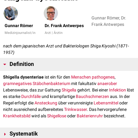
Gunnar Römer, Dr.
Frank Antwerpes
Gunnar Römer
Dr. Frank Antwerpes
Medizinjournalist/in
Arzt | Ärztin
nach dem japanischen Arzt und Bakteriologen Shiga Kiyoshi (1871-
1957)
Definition
Shigella dysenteriae
ist ein für den
Menschen
pathogenes
,
gramnegatives
Stäbchenbakterium
mit fakultativ
anaerober
Lebensweise, das zur Gattung
Shigella
gehört. Bei einer
Infektion
löst
es starke
Durchfälle
und krampfartige
Bauchschmerzen
aus. In der
Regel erfolgt die
Ansteckung
über verunreinigte
Lebensmittel
oder
nicht ausreichend aufbereitetes
Trinkwasser
. Das hervorgerufene
Krankheitsbild
wird als
Shigellose
oder
Bakterienruhr
bezeichnet.
Systematik