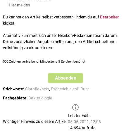
meldepflichtig
. Krankheitsverdacht und Erkrankung sind nach § 6 IfSG
Die Untersuchung bzw.
Kultivierung
muss aber innerhalb von 3
Hier melden
Mehrfachresistenzen
auf.
meldepflichtig, wenn eine Tätigkeit in der Lebensmittelherstellung oder -
Stunden nach Entnahme der Probe beginnen, da sonst keine
Da die Patienten oft
dehydriert
sind, sollte mit
Infusionen
bzw. reichlicher
zubereitung ausgeübt wird. Eine Meldepflicht besteht außerdem, wenn
eindeutigen Ergebnisse mehr gewährleistet sind.
Du kannst den Artikel selbst verbessern, indem du auf
Bearbeiten
Flüssigkeitsaufnahme entgegengewirkt werden.
Präventiv
ist auf eine
zwei oder mehr gleichartige Erkrankungen mit Verdacht auf Shigellose
Alternativ zu einer Stuhlprobe kann auch ein
Rektalabstrich
klickst.
ausreichende Hygiene zu achten.
auftreten, bei denen ein
epidemiologischer
Zusammenhang möglich ist.
durchgeführt werden.
Genetisch
kann eine Identifizierung mittels
Polymerasekettenreaktion
Alternativ kümmert sich unser Flexikon-Redaktionsteam darum.
(PCR) erfolgen.
Deine zusätzlichen Angaben helfen uns, den Artikel schnell und
vollständig zu aktualisieren:
Auch mittels bestimmter
Antikörpersuchtests
lässt sich Shigella
dysenteriae nachweisen, dieser Nachweis spielt aber nur eine
untergeordnete Rolle.
500
Zeichen verbleibend. Mindestens 5 Zeichen benötigt.
Absenden
Stichworte:
Ciprofloxacin
,
Escherichia coli
,
Ruhr
Fachgebiete:
Bakteriologie
Letzter Edit:
Wichtiger Hinweis zu diesem Artikel
05.05.2021, 12:06
14.694 Aufrufe