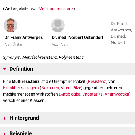
(Weitergeleitet von
Mehrfachresistenz
)
Dr. Frank
Antwerpes,
Dr. med.
Dr. Frank Antwerpes
Dr. med. Norbert Ostendorf
Norbert
Arzt | Ärztin
Arzt | Ärztin
Ostendorf
Synonym: Mehrfachresistenz, Polyresistenz
Definition
Eine
Multiresistenz
ist die Unempfindlichkeit (
Resistenz
) von
Krankheitserregern
(
Bakterien
,
Viren
,
Pilze
) gegenüber mehreren
medikamentösen Wirkstoffen (
Antibiotika
,
Virostatika
,
Antimykotika
)
verschiedener Klassen.
Hintergrund
Mehrfachresistente Keime werden auch als
MRE
-
M
ulti
r
esistente
E
rreger
Beispiele
bezeichnet. Sie sind
Problemkeime
und potentielle Auslöser von