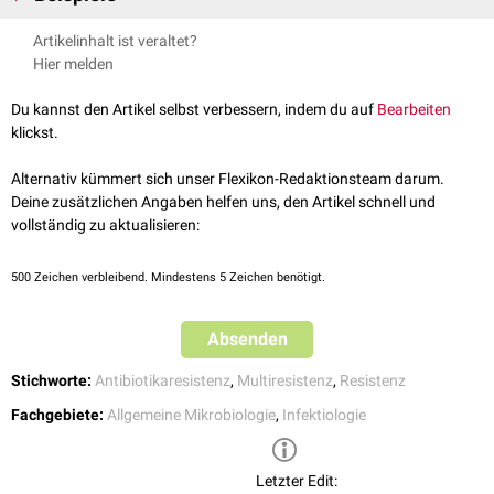
Hospitalinfektionen
.
MRSA
(Multiresistenter
Staphylococcus aureus
)
Artikelinhalt ist veraltet?
Die Multiresistenz kann verschiedene Ursachen haben. Einerseits kann
VISA
(Vancomycin-intermediär-sensibler Staphylococcus aureus)
Hier melden
ein Resistenzmechanismus gegen viele Antibiotika wirksam sein, wie bei
VRSA
(Vancomycin-resistenter Staphylococcus aureus)
einem Teil der
Betalaktamasen
. Andererseits kann ein Erreger mehrere
VRE (
Vancomycin-resistente Enterokokken
)
Du kannst den Artikel selbst verbessern, indem du auf
Bearbeiten
Resistenzmechanismen ausprägen, die aus
epidemiologischen
Gründen
MRGN (
Multiresistente gramnegative Erreger
)
klickst.
gehäuft zusammen auftreten. Beispielsweise sind ESBL-Keime häufig
ESBL-Bildner (Erreger mit
Extended-Spectrum-Betalaktamasen
)
nicht nur resistent gegen
Beta-Laktam-Antibiotika
, sondern auch gegen
MBL-Bildner (Erreger mit
Metallobetalaktamasen
)
Alternativ kümmert sich unser Flexikon-Redaktionsteam darum.
Fluorchinolone
.
MDR-Tb (
Multiresistente Tuberkulose
)
Deine zusätzlichen Angaben helfen uns, den Artikel schnell und
XDR-Tb (
Extrem arzneimittelresistente Tuberkulose
)
vollständig zu aktualisieren:
siehe auch:
ESKAPE
500
Zeichen verbleibend. Mindestens 5 Zeichen benötigt.
Absenden
Stichworte:
Antibiotikaresistenz
,
Multiresistenz
,
Resistenz
Fachgebiete:
Allgemeine Mikrobiologie
,
Infektiologie
Letzter Edit: