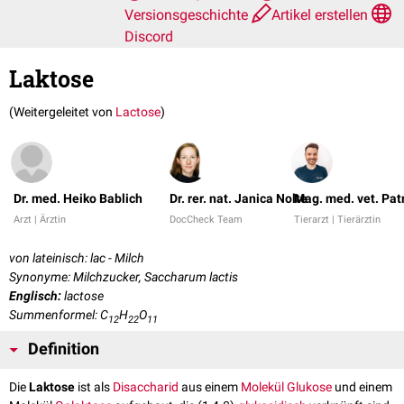
Versionsgeschichte
Artikel erstellen
Discord
Laktose
(Weitergeleitet von
Lactose
)
Dr. med. Heiko Bablich
Dr. rer. nat. Janica Nolte
Mag. med. vet. Pat
Arzt | Ärztin
DocCheck Team
Tierarzt | Tierärztin
von lateinisch: lac - Milch
Synonyme: Milchzucker, Saccharum lactis
Englisch:
lactose
Summenformel: C
H
O
12
22
11
Definition
Die
Laktose
ist als
Disaccharid
aus einem
Molekül
Glukose
und einem