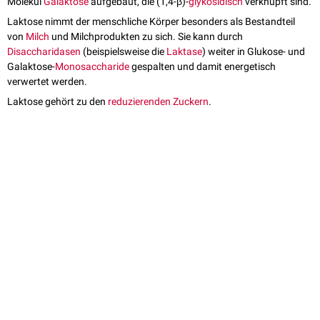
Molekül
Galaktose
aufgebaut, die (1,4-β)-
glykosidisch
verknüpft sind.
Laktose nimmt der menschliche Körper besonders als Bestandteil
von
Milch
und Milchprodukten zu sich. Sie kann durch
Disaccharidasen
(beispielsweise die
Laktase
) weiter in Glukose- und
Galaktose-
Monosaccharide
gespalten und damit energetisch
verwertet werden.
Laktose gehört zu den
reduzierenden Zuckern
.