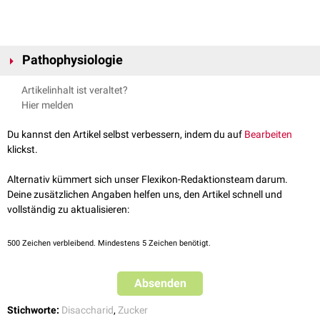
Pathophysiologie
Bei einem Mangel des Enzyms
Laktase
im
Bürstensaum
der
Enterozyten
Artikelinhalt ist veraltet?
des Dünndarmes kann die Laktose nicht in ihre Monosaccharide
Hier melden
gespalten und verwertet werden. Sie bleibt damit im Darmlumen und
wird im Dickdarm durch die dort angesiedelten
Bakterien
zu
Milchsäure
Du kannst den Artikel selbst verbessern, indem du auf
Bearbeiten
abgebaut (
Laktoseintoleranz
).
klickst.
Alternativ kümmert sich unser Flexikon-Redaktionsteam darum.
Deine zusätzlichen Angaben helfen uns, den Artikel schnell und
vollständig zu aktualisieren:
500
Zeichen verbleibend. Mindestens 5 Zeichen benötigt.
Absenden
Stichworte:
Disaccharid
,
Zucker