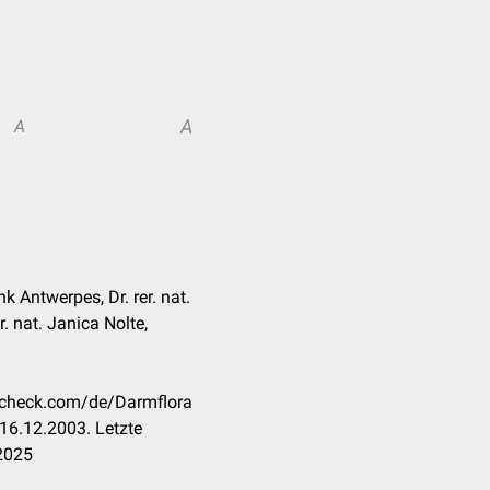
A
A
nk Antwerpes, Dr. rer. nat.
r. nat. Janica Nolte,
occheck.com/de/Darmflora
16.12.2003. Letzte
2025