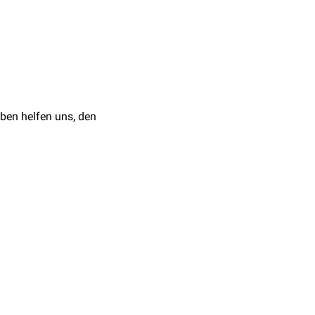
onen zu:
rm-Hirn-Achse
.
ime
althy human microbiome
,
Keime und einem
ktion
ng
, 2017
ben helfen uns, den
ukosa
erhöhen ("
leaky
n der individualisierten
hn
oder
extraintestinale
 Syndrom
,