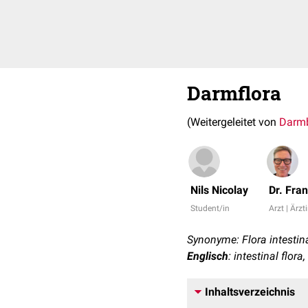
Darmflora
(Weitergeleitet von
Darm
Nils Nicolay
Dr. Fra
Student/in
Arzt | Ärzt
Synonyme: Flora intestina
Englisch
: intestinal flor
Inhaltsverzeichnis