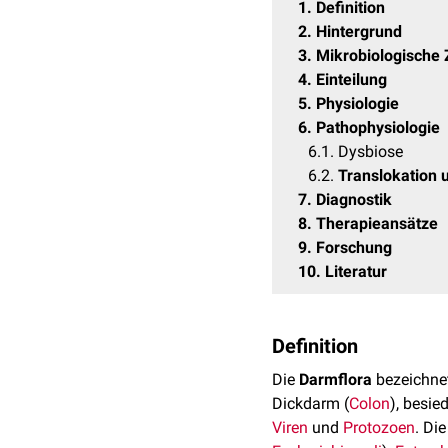
1
Definition
2
Hintergrund
3
Mikrobiologisch
4
Einteilung
5
Physiologie
6
Pathophysiologie
6.1
Dysbiose
6.2
Translokation 
7
Diagnostik
8
Therapieansätze
9
Forschung
10
Literatur
Definition
Die
Darmflora
bezeichnet
Dickdarm (
Colon
), besi
Viren
und
Protozoen
. Di