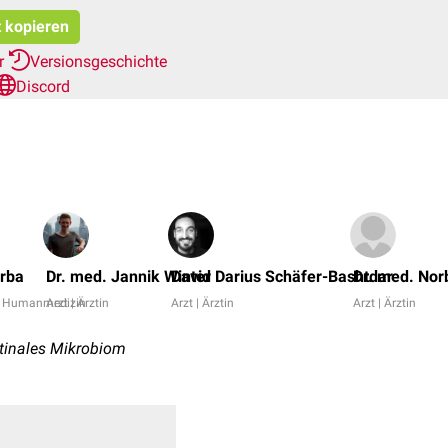
t kopieren
er
Versionsgeschichte
Discord
orba
Dr. med. Jannik Winter
David Darius Schäfer-Bashtdar
Dr. med. Nor
er Humanmedizin
Arzt | Ärztin
Arzt | Ärztin
Arzt | Ärztin
estinales Mikrobiom