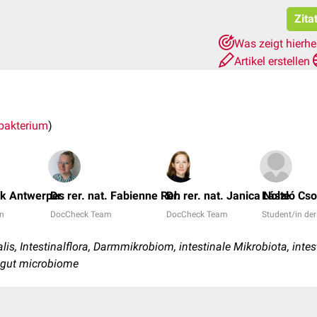
Zita
Was zeigt hierh
Artikel erstellen
bakterium
)
nk Antwerpes
Dr. rer. nat. Fabienne Reh
Dr. rer. nat. Janica Nolte
László Cs
in
DocCheck Team
DocCheck Team
Student/in d
lis, Intestinalflora, Darmmikrobiom, intestinale Mikrobiota, int
a, gut microbiome