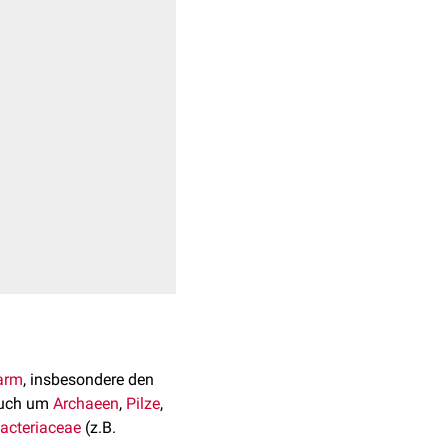
arm
, insbesondere den
auch um
Archaeen
,
Pilze
,
acteriaceae
(z.B.