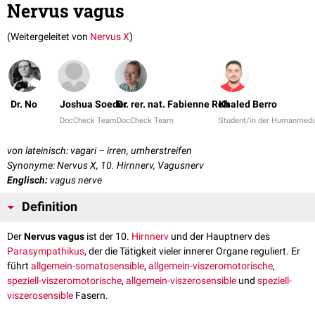
Nervus vagus
(Weitergeleitet von
Nervus X
)
Dr. No
Joshua Soeder
Dr. rer. nat. Fabienne Reh
Khaled Berro
DocCheck Team
DocCheck Team
Student/in der Humanmedi
von lateinisch: vagari – irren, umherstreifen
Synonyme: Nervus X, 10. Hirnnerv, Vagusnerv
Englisch:
vagus nerve
Definition
Der
Nervus vagus
ist der 10.
Hirnnerv
und der Hauptnerv des
Parasympathikus
, der die Tätigkeit vieler innerer Organe reguliert. Er
führt
allgemein-somatosensible
,
allgemein-viszeromotorische
,
speziell-viszeromotorische
,
allgemein-viszerosensible
und
speziell-
viszerosensible
Fasern.