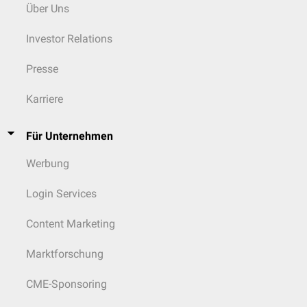
oesophageales, Rami pericardiaci) erfolgt die parasympathische und
Über Uns
allgemein-viszerosensible Versorgung von
Lunge
,
Trachea
,
Ösophagus
und
Perikard
.
Investor Relations
Bauchbereich
Presse
Im Bauchbereich innerviert der Nervus vagus über den
Truncus vagalis
FlexTalk - Der Hals
anterior
(ventralis) und den
Truncus vagalis posterior
(dorsalis) den
Karriere
Magen
, die
Nieren
, das
Pankreas
, die
Leber
, die
Gallenblase
und den
Darm
bis zum
Cannon-Böhm-Punkt
parasympathisch und allgemein-
viszerosensibel.
Für Unternehmen
Werbung
Login Services
Content Marketing
Marktforschung
CME-Sponsoring