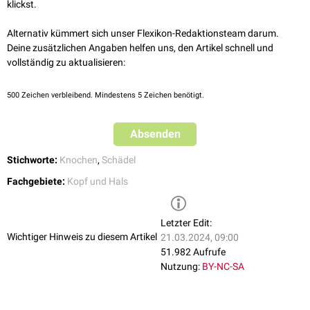
klickst.
Temporallappen und die meisten Aus- und Eintrittstellen des
Schädels.
Alternativ kümmert sich unser Flexikon-Redaktionsteam darum.
Die
hintere Schädelgrube
(Fossa cranii posterior) wird vom Os
Deine zusätzlichen Angaben helfen uns, den Artikel schnell und
temporale und dem
Os occipitale
gebildet. Sie enthält das Kleinhirn.
vollständig zu aktualisieren:
500
Zeichen verbleibend. Mindestens 5 Zeichen benötigt.
Absenden
Stichworte:
Knochen
,
Schädel
Fachgebiete:
Kopf und Hals
Letzter Edit:
Wichtiger Hinweis zu diesem Artikel
21.03.2024, 09:00
51.982 Aufrufe
Nutzung:
BY-NC-SA