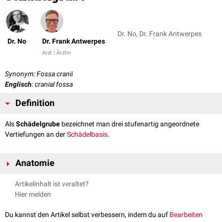
Dr. No, Dr. Frank Antwerpes
Dr. No
Dr. Frank Antwerpes
Arzt | Ärztin
Synonym: Fossa cranii
Englisch
: cranial fossa
Definition
Als
Schädelgrube
bezeichnet man drei stufenartig angeordnete
Vertiefungen an der
Schädelbasis
.
Anatomie
Die
vordere Schädelgrube
(Fossa cranii anterior) wird vom
Os
Artikelinhalt ist veraltet?
frontale
, dem
Os ethmoidale
und dem
Os sphenoidale
gebildet. Sie
Hier melden
enthält den Frontallappen.
Die
mittlere Schädelgrube
(Fossa cranii media) wird vom Os
Du kannst den Artikel selbst verbessern, indem du auf
Bearbeiten
sphenoidale und dem
Os temporale
gebildet. Sie enthält den