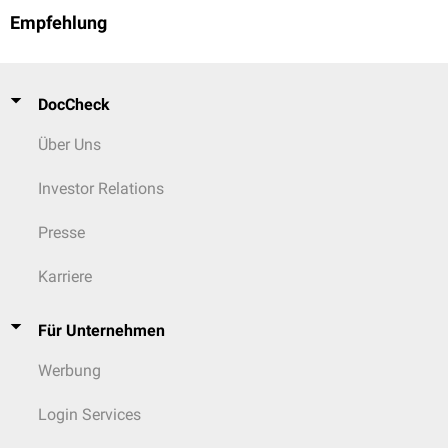
Empfehlung
DocCheck
Über Uns
Investor Relations
Presse
Karriere
Für Unternehmen
Werbung
Login Services