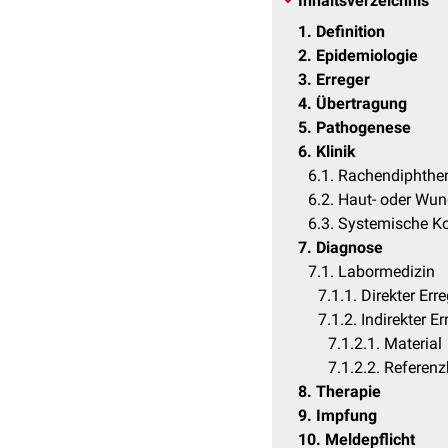
Inhaltsverzeichnis
1
Definition
2
Epidemiologie
3
Erreger
4
Übertragung
5
Pathogenese
6
Klinik
6.1
Rachendiphther
6.2
Haut- oder Wun
6.3
Systemische K
7
Diagnose
7.1
Labormedizin
7.1.1
Direkter Err
7.1.2
Indirekter E
7.1.2.1
Material
7.1.2.2
Referenz
8
Therapie
9
Impfung
10
Meldepflicht