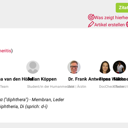
Zita
Was zeigt hierhe
Artikel erstellen
eritis
)
a van den Höfel
Julian Köppen
Dr. Frank Antwerpes
Fiona Walter
Michae
 Team
Student/in der Humanmedizin
Arzt | Ärztin
DocCheck Team
Student/
α ("diphthera") - Membran, Leder
phtheria, Di (sprich: d-i)