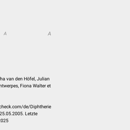
A
A
cha van den Höfel, Julian
ntwerpes, Fiona Walter et
ccheck.com/de/Diphtherie
25.05.2005. Letzte
2025