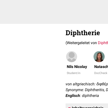
Diphtherie
(Weitergeleitet von
Diphth
Nils Nicolay
Natasch
Student/in
DocCheck
von altgriechisch: διφθέρ
Synonyme: Diphtheritis, Di
Englisch
: diphtheria