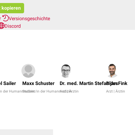
t kopieren
r
Versionsgeschichte
Discord
l Sailer
Maxx Schuster
Dr. med. Martin Stefanides
Bijan Fink
in der Humanmedizin
Student/in der Humanmedizin
Arzt | Ärztin
Arzt | Ärztin