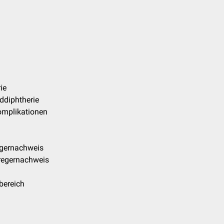
ie
ddiphtherie
omplikationen
egernachweis
rregernachweis
bereich