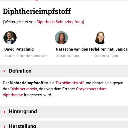
Diphtherieimpfstoff
(Weitergeleitet von
Diphtherie-Schutzimpfung
)
David Petschnig
Natascha van den Höfel
Dr. rer. nat. Janic
Student/in der Humanmedizin
DocCheck Team
DocCheck Team
Definition
Der
Diphterieimpfstoff
ist ein
Toxoidimpfstoff
und richtet sich gegen
das
Diphtherietoxin
, das von dem Erreger
Corynebacterium
diphtheriae
freigesetzt wird.
Hintergrund
Die
Impfung
mit dem Diphtherieimpfstoff bietet eine antitoxische
Herstellung
Immunität
und schützt vor schwerwiegenden
Symptomen
der Diphterie,