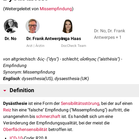
(Weitergeleitet von
Missempfindung
)
Dr. No, Dr. Frank
Antwerpes + 1
Dr. No
Dr. Frank Antwerpes
Inga Haas
Arzt | Ärztin
DocCheck Team
von altgriechisch: δύς- ("dys") - schlecht; αἴσθησις ("aísthēsis") -
Empfindung
Synonym: Missempfindung
Englisch
: dysesthesia(US), dysaesthesia (UK)
Definition
Dysästhesie
ist eine Form der
Sensibilitätsstörung
, bei der auf einen
Reiz
hin eine "falsche" Empfindung ("Missempfindung") auftritt, die
unangenehm bis
schmerzhaft
ist. Es handelt sich um eine
Veränderung der Empfindungsqualität, bei der meist die
Oberflächensensibilität
betroffen ist.
ICD-10
-Code: R20.8