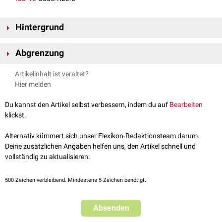
Hintergrund
Die individuelle Ausprägung von Dysästhesien ist variantenreich. Die
Abgrenzung
Empfindungen können sich als
Brennen
,
Jucken,
Feuchtigkeitsgefühl,
Kribbeln
, Nadelstechen oder
Schmerz
äußern. Sie können den Patienten
Von der Dysästhesie abgegrenzt werden:
Artikelinhalt ist veraltet?
kaum beeinträchtigen, aber durch ihre Intensität auch eigenen
Parästhesie
: abnorme Empfindung ohne erkennbaren adäquaten
Hier melden
Krankheitswert
besitzen.
Reiz ("Fehlempfindung")
Hypästhesie
: Verminderung der Sinnesempfindlichkeit
Du kannst den Artikel selbst verbessern, indem du auf
Bearbeiten
Hyperästhesie
: Gesteigerte Empfindlichkeit gegenüber äußeren
klickst.
Reizen
Anästhesie
: Gefühllosigkeit, Taubheitsgefühl
Alternativ kümmert sich unser Flexikon-Redaktionsteam darum.
Deine zusätzlichen Angaben helfen uns, den Artikel schnell und
In der
medizinischen Alltagssprache
werden die Begriffe Parästhesie und
vollständig zu aktualisieren:
Dysästhesie häufig synonym verwendet.
500
Zeichen verbleibend. Mindestens 5 Zeichen benötigt.
Absenden