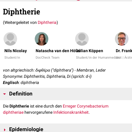
Diphtherie
(Weitergeleitet von
Diphtheria
)
Nils Nicolay
Natascha van den Höfel
Julian Köppen
Dr. Fran
Student/in
DocCheck Team
Student/in der Humanmedizin
Arzt | Ärzti
von altgriechisch: διφθέρα ("diphthera") - Membran, Leder
Synonyme: Diphtheritis, Diphtheria, Di (sprich: d-i)
Englisch
: diphtheria
Definition
Die
Diphtherie
ist eine durch den
Erreger
Corynebacterium
diphtheriae
hervorgerufene
Infektionskrankheit
.
Epidemiologie