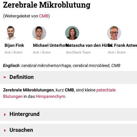
Zerebrale Mikroblutung
(Weitergeleitet von
CMB
)
Bijan Fink
Michael Unterhofer
Natascha van den Höfel
Dr. Frank Antw
Arzt | Ärztin
Arzt | Ärztin
DocCheck Team
Arzt | Ärztin
Englisch
: cerebral mikrohemorrhage, cerebral microbleed, CMB
Definition
Zerebrale Mikroblutungen
, kurz
CMB
, sind kleine
petechiale
Blutungen
in das
Hirnparenchym
.
Hintergrund
Bei zerebralen Mikroblutungen handelt es sich genauer gesagt um
Ursachen
perivaskuläre
Ansammlungen von
hämosiderinhaltigen
Makrophagen
,
die auf frühere Blutungen bei zugrundeliegender
Mikroangiopathie