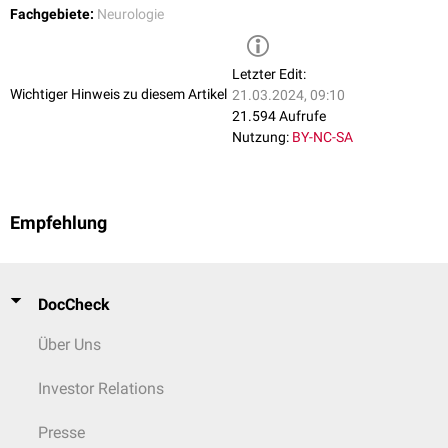
Fettembolien
Weniger
Fachgebiete:
Neurologie
Vaskulitis
(v.a.
Pilzinfektionen
,
Sichelzellanämie
)
häufig
Koagulopathie
Posteriores reversibles Enzephalopathie-Syndrom
Letzter Edit:
(PRES)
Wichtiger Hinweis zu diesem Artikel
21.03.2024, 09:10
21.594 Aufrufe
Nutzung:
BY-NC-SA
Akute hämorrhagische Leukenzephalopathie
(AHLE)
Amyloid-related Imaging Abnormality
(AIRA)
Intravaskuläres
Lymphom
Empfehlung
Leukämie
Bestrahlung
,
Chemotherapie
Strahleninduzierte
Teleangiektasien
Mineralisierende Mikroangiopathie
DocCheck
SMART-Syndrom
(stroke-like migraine after
radiation therapy)
Über Uns
Thrombotische Mikroangiopathie
(
HUS
,
TTP
)
Maligne Hypertonie
Selten, aber
Investor Relations
Disseminierte intravasale Koagulopathie
wichtig
Hämolytisch-urämisches Syndrom
(HUS),
Presse
atypisches HUS