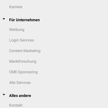
Thrombotisch-thrombozytopenische Purpura
Karriere
Höhenhirnödem
CADASIL
CARASIL
Für Unternehmen
zerebrales Hyperperfusionssyndrom
Moyamoya-Erkrankung
, Moyamoya-Syndrome
Werbung
Neurosarkoidose
Sneddon-Syndrom
Login Services
Perry-Romberg-Syndrom
COL4A1-assoziierte zerebrale Mikroangiopathie
Content Marketing
Marktforschung
CME-Sponsoring
Alle Services
Alles andere
Kontakt