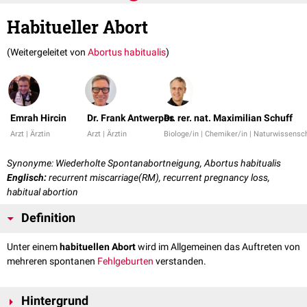
Habitueller Abort
(Weitergeleitet von
Abortus habitualis
)
Emrah Hircin
Dr. Frank Antwerpes
Dr. rer. nat. Maximilian Schuff
Arzt | Ärztin
Arzt | Ärztin
Biologe/in | Chemiker/in | Naturwissensch
Synonyme: Wiederholte Spontanabortneigung, Abortus habitualis
Englisch:
recurrent miscarriage(RM), recurrent pregnancy loss,
habitual abortion
Definition
Unter einem
habituellen Abort
wird im Allgemeinen das Auftreten von
mehreren spontanen
Fehlgeburten
verstanden.
Hintergrund