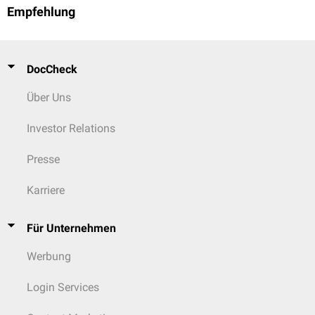
Empfehlung
DocCheck
Über Uns
Investor Relations
Presse
Karriere
Für Unternehmen
Werbung
Login Services