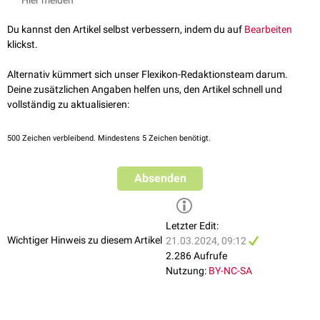
Hier melden
verschiedene Szenarien möglich:
Beta-HCG-Ratio
Progesteron
im Serum
normale intrauterine Schwangerschaft
Du kannst den Artikel selbst verbessern, indem du auf
Bearbeiten
Frühabort
klickst.
nicht intakte PUL
ektope Schwangerschaft
Alternativ kümmert sich unser Flexikon-Redaktionsteam darum.
persistierende PUL
Deine zusätzlichen Angaben helfen uns, den Artikel schnell und
vollständig zu aktualisieren:
500
Zeichen verbleibend. Mindestens 5 Zeichen benötigt.
Absenden
Letzter Edit:
Wichtiger Hinweis zu diesem Artikel
21.03.2024, 09:12
2.286 Aufrufe
Nutzung:
BY-NC-SA