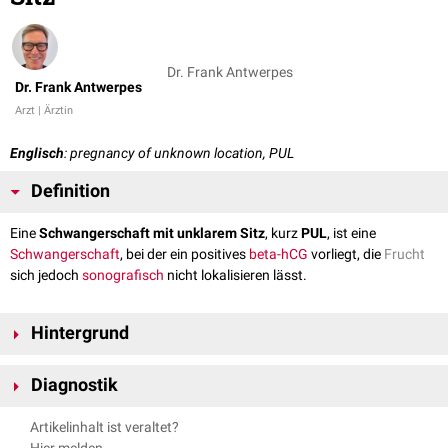
Dr. Frank Antwerpes
Dr. Frank Antwerpes
Arzt | Ärztin
Englisch
: pregnancy of unknown location, PUL
Definition
Eine
Schwangerschaft mit unklarem Sitz
, kurz
PUL
, ist eine
Schwangerschaft
, bei der ein positives
beta-hCG
vorliegt, die
Frucht
sich jedoch
sonografisch
nicht lokalisieren lässt.
Hintergrund
Bei Schwangerschaften mit unklarem Sitz besteht ein ca. 10 bis 15 %iges
Diagnostik
Risiko einer
ektopen Schwangerschaft
. Aus diesem Grund sollte
umgehend eine weitere Abklärung erfolgen.
detaillierte Sonografie mit einem hochauflösenden Ultraschallgerät
Artikelinhalt ist veraltet?
Bei einer Schwangerschaft mit unklarem Sitz sind prognostisch fünf
durch einen Spezialisten