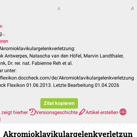
A
A
en
...
eren
 Akromioklavikulargelenkverletzung:
nk Antwerpes, Natascha van den Höfel, Marvin Landthaler,
nk, Dr. rer. nat. Fabienne Reh et al.
r unter:
/flexikon.doccheck.com/de/Akromioklavikulargelenkverletzung
ck Flexikon 01.06.2013. Letzte Bearbeitung 01.04.2026
Zitat kopieren
zeigt hierher
Versionsgeschichte
Artikel erstellen
d
Akromioklavikulargelenkverletzun