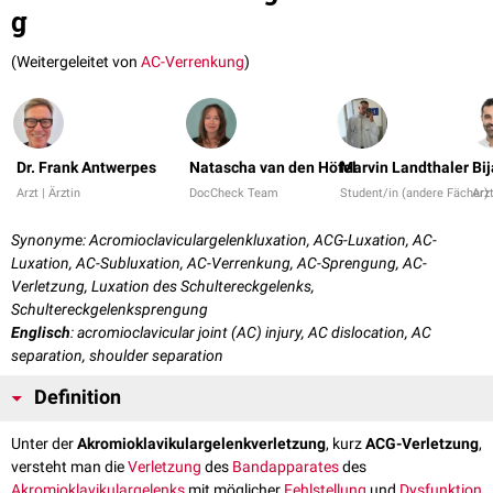
g
(Weitergeleitet von
AC-Verrenkung
)
Dr. Frank Antwerpes
Natascha van den Höfel
Marvin Landthaler
Bij
Arzt | Ärztin
DocCheck Team
Student/in (andere Fächer)
Arzt
Synonyme: Acromioclaviculargelenkluxation, ACG-Luxation, AC-
Luxation, AC-Subluxation, AC-Verrenkung, AC-Sprengung, AC-
Verletzung, Luxation des Schultereckgelenks,
Schultereckgelenksprengung
Englisch
: acromioclavicular joint (AC) injury, AC dislocation, AC
separation, shoulder separation
Definition
Unter der
Akromioklavikulargelenkverletzung
, kurz
ACG-Verletzung
,
versteht man die
Verletzung
des
Bandapparates
des
Akromioklavikulargelenks
mit möglicher
Fehlstellung
und
Dysfunktion