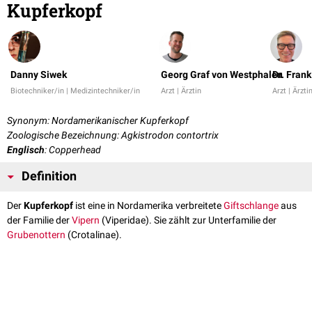
Kupferkopf
Danny Siwek
Georg Graf von Westphalen
Dr. Fran
Biotechniker/in | Medizintechniker/in
Arzt | Ärztin
Arzt | Ärzti
Synonym: Nordamerikanischer Kupferkopf
Zoologische Bezeichnung: Agkistrodon contortrix
Englisch
: Copperhead
Definition
Der
Kupferkopf
ist eine in Nordamerika verbreitete
Giftschlange
aus
der Familie der
Vipern
(Viperidae). Sie zählt zur Unterfamilie der
Grubenottern
(Crotalinae).