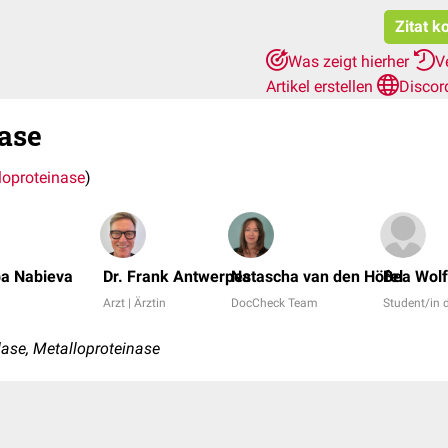
Zitat k
Was zeigt hierher
V
Artikel erstellen
Discor
ase
loproteinase
)
ba Nabieva
Dr. Frank Antwerpes
Natascha van den Höfel
Bea Wolf
Arzt | Ärztin
DocCheck Team
Student/in
ase, Metalloproteinase