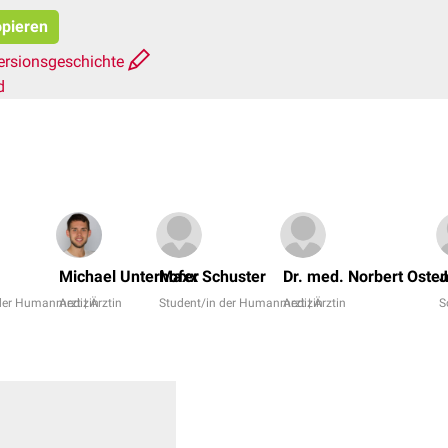
opieren
ersionsgeschichte
d
Michael Unterhofer
Maxx Schuster
Dr. med. Norbert Oste
J
 der Humanmedizin
Arzt | Ärztin
Student/in der Humanmedizin
Arzt | Ärztin
S