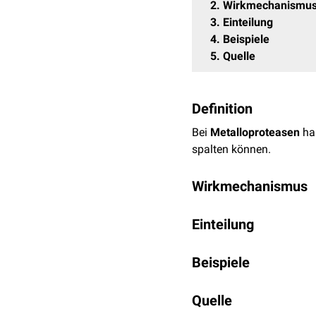
2
Wirkmechanismu
3
Einteilung
4
Beispiele
5
Quelle
Definition
Bei
Metalloproteasen
ha
spalten können.
Wirkmechanismus
Metalloproteasen beste
Einteilung
dieses häufig ein
Zink
-,
C
benötigt, das durch die 
Metalloproteasen können 
Carbonylgruppe
Beispiele
der Pept
größere Familien sieht wi
ADAMTS-13
Neutrale Zink-Metall
Quelle
Aminopeptidase A
(
G
Zink-Carboxypeptida