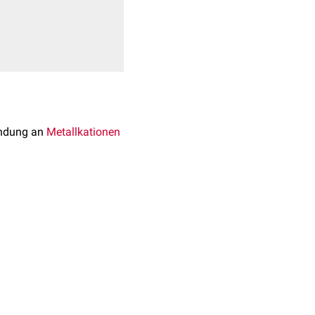
indung an
Metallkationen
enen
Metallion
, wobei
g
wird ein
Wassermolekül
ff auf die
en
. Eine Einteilung in