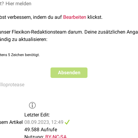
ing Enzyme
lysin
)
et?
 J.L., Gatto jr., G.J., Stryer, L. (2018). Katalytische Strategien. 
Hier melden
asen
(z.B.
Leucinaminopeptidase
)
rlin, Heidelberg. https://doi.org/10.1007/978-3-662-54620-8_9
lbst verbessern, indem du auf
idasen
(z.B.
Methionin-Aminopeptidase
Bearbeiten
)
klickst.
(z.B.
Isoaspartyl-Dipeptidase
)
 unser Flexikon-Redaktionsteam darum. Deine zusätzlichen Anga
ändig zu aktualisieren:
ilung in
Matrix-Metalloproteasen
(MMPs):
se
tens 5 Zeichen benötigt.
idase 1
 1
Absenden
en anderer Lebewesen:
lloprotease
e
nheit
Letzter Edit:
sem Artikel
08.09.2023, 12:49
49.588 Aufrufe
Nutzung:
BY-NC-SA