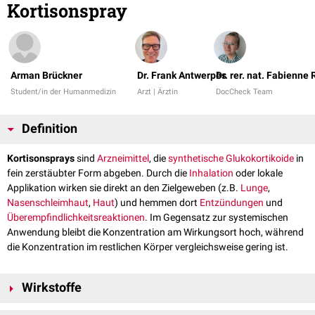
Kortisonspray
Arman Brückner
Dr. Frank Antwerpes
Dr. rer. nat. Fabienne
Student/in der Humanmedizin
Arzt | Ärztin
DocCheck Team
Definition
Kortisonsprays
sind
Arzneimittel
, die
synthetische
Glukokortikoide
in
fein zerstäubter Form abgeben. Durch die
Inhalation
oder lokale
Applikation wirken sie direkt an den Zielgeweben (z.B.
Lunge
,
Nasenschleimhaut
,
Haut
) und hemmen dort
Entzündungen
und
Überempfindlichkeitsreaktionen
. Im Gegensatz zur systemischen
Anwendung bleibt die Konzentration am Wirkungsort hoch, während
die Konzentration im restlichen Körper vergleichsweise gering ist.
Wirkstoffe
Folgende Wirkstoffe kommen zur Anwendung: