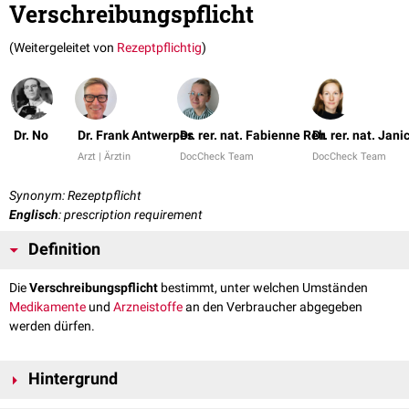
Verschreibungspflicht
(Weitergeleitet von
Rezeptpflichtig
)
Dr. No
Dr. Frank Antwerpes
Dr. rer. nat. Fabienne Reh
Dr. rer. nat. Jani
Arzt | Ärztin
DocCheck Team
DocCheck Team
Synonym: Rezeptpflicht
Englisch
: prescription requirement
Definition
Die
Verschreibungspflicht
bestimmt, unter welchen Umständen
Medikamente
und
Arzneistoffe
an den Verbraucher abgegeben
werden dürfen.
Hintergrund
Arzneistoffe
bzw. daraus hergestellte
Medikamente
können einer