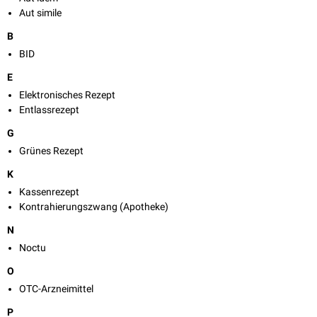
Aut simile
B
BID
E
Elektronisches Rezept
Entlassrezept
G
Grünes Rezept
K
Kassenrezept
Kontrahierungszwang (Apotheke)
N
Noctu
O
OTC-Arzneimittel
P