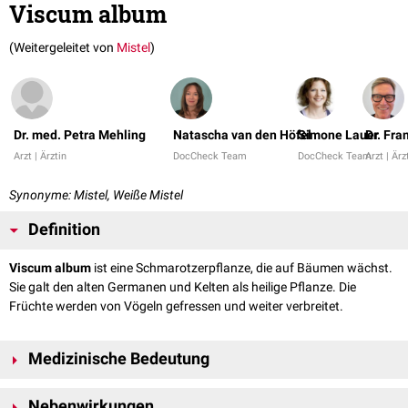
Viscum album
(Weitergeleitet von
Mistel
)
Dr. med. Petra Mehling
Natascha van den Höfel
Simone Lauer
Dr. Fra
Arzt | Ärztin
DocCheck Team
DocCheck Team
Arzt | Ärz
Synonyme: Mistel, Weiße Mistel
Definition
Viscum album
ist eine Schmarotzerpflanze, die auf Bäumen wächst.
Sie galt den alten Germanen und Kelten als heilige Pflanze. Die
Früchte werden von Vögeln gefressen und weiter verbreitet.
Medizinische Bedeutung
Das Mistelkraut enthält zahlreiche verschiedene Inhaltsstoffe. In der
Nebenwirkungen
Medizin kommen Mistelpräparate hauptsächlich in der adjuvanten oder