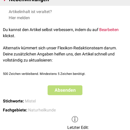
palliativen Therapie bei bösartigen
Tumorerkrankungen
zum Einsatz. In
Nebenwirkungen bei Injektionen der Mistelpräparate können
Artikelinhalt ist veraltet?
Zellkulturen
wurden
immunmodulierende
und
karzinostatische
Lokalreaktionen
, allergische Reaktionen oder auch
Fieber
sein.
Hier melden
Mechanismen beschrieben. Durch bestimmungsgemäße Anwendung
sollen Form- und Integrationskräfte angeregt werden. Der genaue
Du kannst den Artikel selbst verbessern, indem du auf
Bearbeiten
Wirkmechanismus ist unklar.
klickst.
Das bislang verfügbare Datenmaterial aus klinischen Studien reicht nicht
aus, um eine therapeutische oder lebensverlängernde Wirkung von
Alternativ kümmert sich unser Flexikon-Redaktionsteam darum.
Mistelpräparaten bei Krebspatienten eindeutig zu belegen.
Deine zusätzlichen Angaben helfen uns, den Artikel schnell und
vollständig zu aktualisieren:
500
Zeichen verbleibend. Mindestens 5 Zeichen benötigt.
Absenden
Stichworte:
Mistel
Fachgebiete:
Naturheilkunde
Letzter Edit: