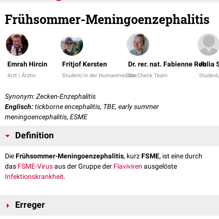
Frühsommer-Meningoenzephalitis
Emrah Hircin
Fritjof Kersten
Dr. rer. nat. Fabienne Reh
Julia
Arzt | Ärztin
Student/in der Humanmedizin
DocCheck Team
Student
Synonym: Zecken-Enzephalitis
Englisch:
tickborne encephalitis, TBE, early summer
meningoencephalitis, ESME
Definition
Die
Frühsommer-Meningoenzephalitis
, kurz
FSME
, ist eine durch
das
FSME-Virus
aus der Gruppe der
Flaviviren
ausgelöste
Infektionskrankheit
.
Erreger