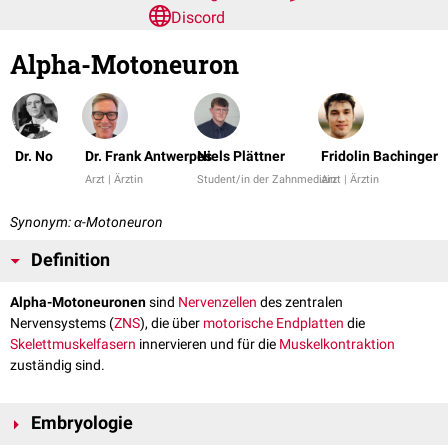
Discord
Alpha-Motoneuron
Dr. No
Dr. Frank Antwerpes
Niels Plättner
Fridolin Bachinger
Arzt | Ärztin
Student/in der Zahnmedizin
Arzt | Ärztin
Synonym: α-Motoneuron
Definition
Alpha-Motoneuronen
sind
Nervenzellen
des zentralen
Nervensystems (
ZNS
), die über
motorische Endplatten
die
Skelettmuskelfasern
innervieren und für die
Muskelkontraktion
zuständig sind.
Embryologie