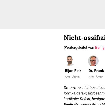
Nicht-ossifi
(Weitergeleitet von
Benig
Bijan Fink
Dr. Fran
Arzt | Ärztin
Arzt | Ärztin
Synonyme: nicht-ossifizie
Kortikaldefekt, fibröser 
kortikaler Defekt, benig
Englisch
: nonossifying 