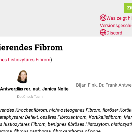
Zi
Was zeigt h
Versionsgesch
Discord
zierendes Fibrom
nes histiozytäres Fibrom
)
k Antwerpes
Dr. rer. nat. Janica Nolte
DocCheck Team
rendes Knochenfibrom, nicht-osteogenes Fibrom, fibröser Kortikal
metaphysärer Defekt, ossäres Fibroxanthom, Kortikalisfibrom, Ma
nes histiozytäres Fibrom, benignes fibröses Histozytom, histioz
fibroma, fibrous xanthoma, fibroxanthoma of bone