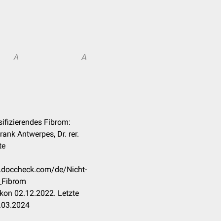
A
A
sifizierendes Fibrom:
Frank Antwerpes, Dr. rer.
te
on.doccheck.com/de/Nicht-
s_Fibrom
kon 02.12.2022. Letzte
.03.2024