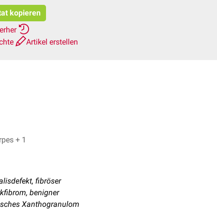
tat kopieren
ierher
ichte
Artikel erstellen
Bijan Fink, Dr. Frank Antwerpes + 1
isdefekt, fibröser
rkfibrom, benigner
ystisches Xanthogranulom