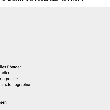
lles Röntgen
tadien
mographie
nanztomographie
e
osen