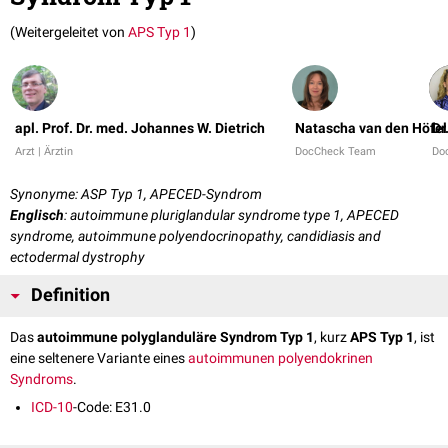
(Weitergeleitet von
APS Typ 1
)
apl. Prof. Dr. med. Johannes W. Dietrich
Natascha van den Höfel
Dr
Arzt | Ärztin
DocCheck Team
Do
Synonyme: ASP Typ 1, APECED-Syndrom
Englisch
: autoimmune pluriglandular syndrome type 1, APECED
syndrome, autoimmune polyendocrinopathy, candidiasis and
ectodermal dystrophy
Definition
Das
autoimmune polyglanduläre Syndrom Typ 1
, kurz
APS Typ 1
, ist
eine seltenere Variante eines
autoimmunen polyendokrinen
Syndroms
.
ICD-10
-Code: E31.0