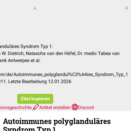
A
A
anduläres Syndrom Typ 1:
s W. Dietrich, Natascha van den Höfel, Dr. medic Tabea van
ank Antwerpes et al.
k.com/de/Autoimmunes_polyglandul%C3%A4res_Syndrom_Typ_1
11. Letzte Bearbeitung 12.01.2026
Zitat kopieren
sionsgeschichte
Artikel erstellen
Discord
Autoimmunes polyglanduläres
Syndrom Typ 1