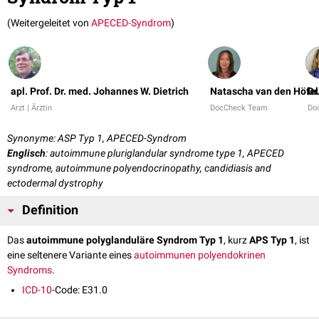
(Weitergeleitet von
APECED-Syndrom
)
apl. Prof. Dr. med. Johannes W. Dietrich
Natascha van den Höfel
Dr
Arzt | Ärztin
DocCheck Team
Do
Synonyme: ASP Typ 1, APECED-Syndrom
Englisch
: autoimmune pluriglandular syndrome type 1, APECED
syndrome, autoimmune polyendocrinopathy, candidiasis and
ectodermal dystrophy
Definition
Das
autoimmune polyglanduläre Syndrom Typ 1
, kurz
APS Typ 1
, ist
eine seltenere Variante eines
autoimmunen polyendokrinen
Syndroms
.
ICD-10
-Code: E31.0