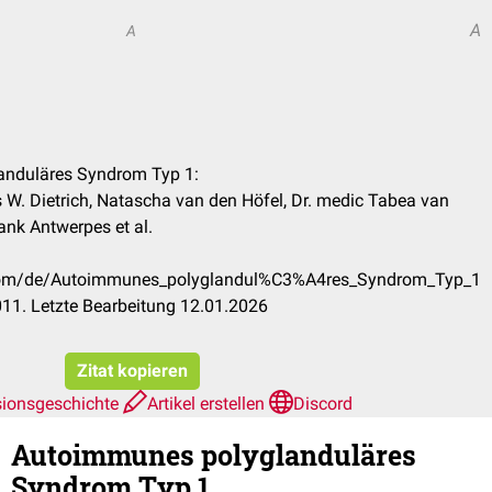
A
A
anduläres Syndrom Typ 1:
s W. Dietrich, Natascha van den Höfel, Dr. medic Tabea van
ank Antwerpes et al.
k.com/de/Autoimmunes_polyglandul%C3%A4res_Syndrom_Typ_1
11. Letzte Bearbeitung 12.01.2026
Zitat kopieren
sionsgeschichte
Artikel erstellen
Discord
Autoimmunes polyglanduläres
Syndrom Typ 1