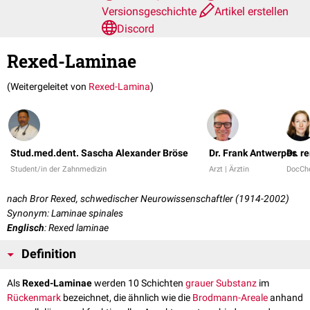
Versionsgeschichte
Artikel erstellen
Discord
Rexed-Laminae
(Weitergeleitet von
Rexed-Lamina
)
Stud.med.dent. Sascha Alexander Bröse
Dr. Frank Antwerpes
Dr. r
Student/in der Zahnmedizin
Arzt | Ärztin
DocCh
nach Bror Rexed, schwedischer Neurowissenschaftler (1914-2002)
Synonym: Laminae spinales
Englisch
: Rexed laminae
Definition
Als
Rexed-Laminae
werden 10 Schichten
grauer Substanz
im
Rückenmark
bezeichnet, die ähnlich wie die
Brodmann-Areale
anhand