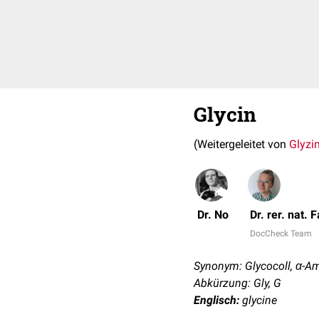
Glycin
(Weitergeleitet von
Glyzi
Dr. No
Dr. rer. nat.
DocCheck Team
Synonym: Glycocoll, α-A
Abkürzung: Gly, G
Englisch:
glycine