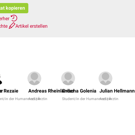
tat kopieren
erher
chte
Artikel erstellen
er
a Rezaie
Andreas Rheinländer
Grischa Golenia
Julian Hellmann
ent/in der Humanmedizin
Arzt | Ärztin
Student/in der Humanmedizin
Arzt | Ärztin