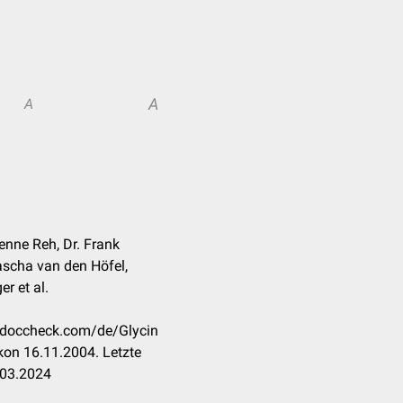
A
A
bienne Reh, Dr. Frank
ascha van den Höfel,
er et al.
n.doccheck.com/de/Glycin
kon 16.11.2004. Letzte
.03.2024