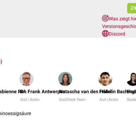
Zi
Was zeigt hi
Versionsgeschi
Discord
n
)
 Fabienne Reh
Dr. Frank Antwerpes
Natascha van den Höfel
Fridolin Baching
Hod
Arzt | Ärztin
DocCheck Team
Arzt | Ärztin
Stud
minoessigsäure