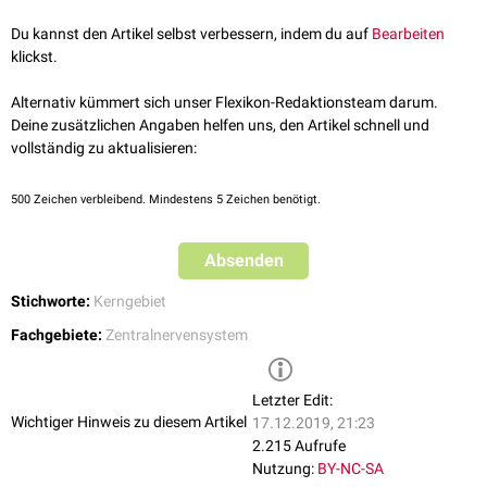
raphes pallidus
und
Nucleus raphes magnus
) zur ventralen Formatio
reticularis zusammengefasst. Diese Region erhält massive
Afferenzen
Du kannst den Artikel selbst verbessern, indem du auf
Bearbeiten
aus dem
limbischen System
(z.B.
Nucleus centralis amygdalae
und
klickst.
Nucleus striae terminalis
) sowie dem
Hypothalamus
.
Ausgehend vom Nucleus reticularis gigantocellularis entspringt der
Alternativ kümmert sich unser Flexikon-Redaktionsteam darum.
Tractus bulboreticulospinalis
(Tractus reticulospinalis lateralis) gekreuzt
Deine zusätzlichen Angaben helfen uns, den Artikel schnell und
und ungekreuzt im
Funiculus lateralis
. Dadurch übt das Kerngebiet einen
vollständig zu aktualisieren:
Einfluss auf die
spinale
Motorik
und
Sensorik
aus, insbesondere auf
Motoneurone
für
zervikale
und axiale
Muskeln
.
500
Zeichen verbleibend. Mindestens 5 Zeichen benötigt.
Des Weiteren wirken absteigende Bahnen vermutlich während des
Schlafes
inhibierend auf die Neurone des
Rückenmarks
.
Dorsale
rostrale
Absenden
Anteile des Nucleus gigantocellularis scheinen an der Steuerung der
Ausatmung
beteiligt zu sein.
Stichworte:
Kerngebiet
Fachgebiete:
Zentralnervensystem
Letzter Edit:
Wichtiger Hinweis zu diesem Artikel
17.12.2019, 21:23
2.215 Aufrufe
Nutzung:
BY-NC-SA