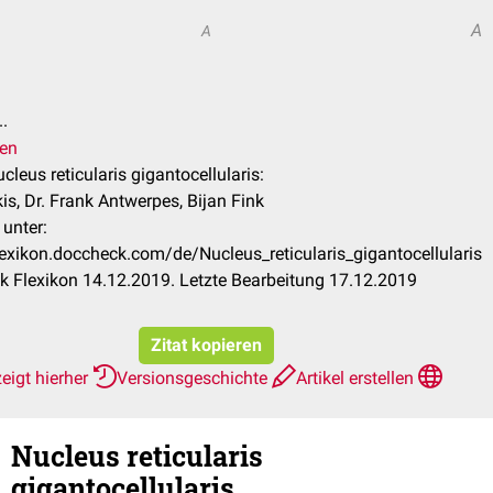
A
A
.
ren
ucleus reticularis gigantocellularis:
is, Dr. Frank Antwerpes, Bijan Fink
 unter:
flexikon.doccheck.com/de/Nucleus_reticularis_gigantocellularis
 Flexikon 14.12.2019. Letzte Bearbeitung 17.12.2019
Zitat kopieren
eigt hierher
Versionsgeschichte
Artikel erstellen
Nucleus reticularis
gigantocellularis