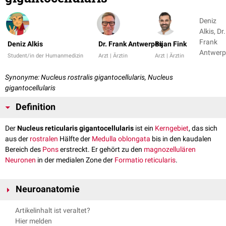
Deniz
Alkis, Dr.
Frank
Deniz Alkis
Dr. Frank Antwerpes
Bijan Fink
Antwerp
Student/in der Humanmedizin
Arzt | Ärztin
Arzt | Ärztin
+ 1
Synonyme: Nucleus rostralis gigantocellularis, Nucleus
gigantocellularis
Definition
Der
Nucleus reticularis gigantocellularis
ist ein
Kerngebiet
, das sich
aus der
rostralen
Hälfte der
Medulla oblongata
bis in den kaudalen
Bereich des
Pons
erstreckt. Er gehört zu den
magnozellulären
Neuronen
in der medialen Zone der
Formatio reticularis
.
Neuroanatomie
Der Nucleus reticularis gigantocellularis wird funktionell zusammen mit
Artikelinhalt ist veraltet?
den drei kaudalen
Raphekernen
(
Nucleus raphes obscurus
,
Nucleus
Hier melden