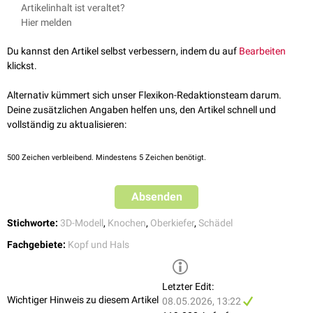
Die Maxilla ist bei einer Gewalteinwirkung im Gesicht häufig von
Artikelinhalt ist veraltet?
palatinus
.
Frakturen
betroffen. Eine
Maxilla
- bzw.
Mittelgesichtsfraktur
macht sich
Hier melden
u.a. durch
Schmerzen
,
Schwellungen
,
Hämatome
,
Okklusionsstörungen
und ggf.
Sehstörungen
bemerkbar.
Du kannst den Artikel selbst verbessern, indem du auf
Bearbeiten
klickst.
Alternativ kümmert sich unser Flexikon-Redaktionsteam darum.
Deine zusätzlichen Angaben helfen uns, den Artikel schnell und
vollständig zu aktualisieren:
500
Zeichen verbleibend. Mindestens 5 Zeichen benötigt.
Absenden
Stichworte:
3D-Modell
,
Knochen
,
Oberkiefer
,
Schädel
Fachgebiete:
Kopf und Hals
Corpus maxillae
Letzter Edit:
Facies anterior
Wichtiger Hinweis zu diesem Artikel
08.05.2026, 13:22