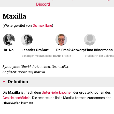
Discord
Maxilla
(Weitergeleitet von
Os maxillare
)
Dr. No
Leander Großart
Dr. Frank Antwerpes
Timo Bünermann
Sonstiger medizinischer Beruf
Arzt | Ärztin
Student/in der Zahnme
Synonyme: Oberkieferknochen, Os maxillare
Englisch
: upper jaw, maxilla
Definition
Die
Maxilla
ist nach dem
Unterkieferknochen
der größte Knochen des
Gesichtsschädels
. Die rechte und linke Maxilla formen zusammen den
Oberkiefer,
kurz
OK.