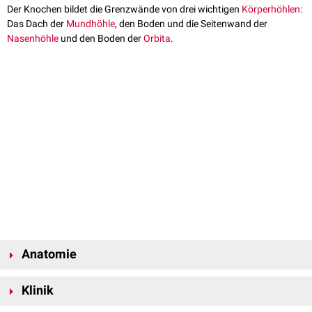
Der Knochen bildet die Grenzwände von drei wichtigen
Körperhöhlen
:
Das Dach der
Mundhöhle
, den Boden und die Seitenwand der
Nasenhöhle
und den Boden der
Orbita
.
Anatomie
Die Maxilla lässt sich anatomisch in einen Körper (Corpus maxillae) und
Klinik
seine Knochenfortsätze unterteilen, den
Processus zygomaticus
, den
Processus frontalis
, den
Processus alveolaris
und den
Processus