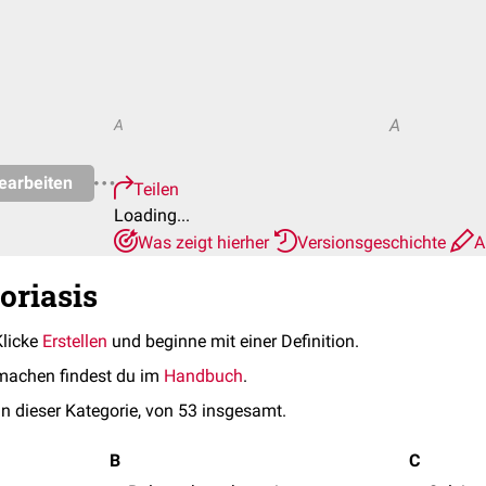
A
A
earbeiten
Teilen
Loading...
Was zeigt hierher
Versionsgeschichte
A
oriasis
Klicke
Erstellen
und beginne mit einer Definition.
machen findest du im
Handbuch
.
in dieser Kategorie, von 53 insgesamt.
B
C