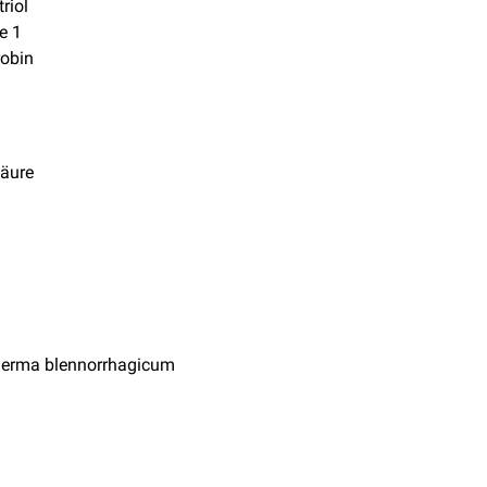
riol
e 1
robin
äure
derma blennorrhagicum