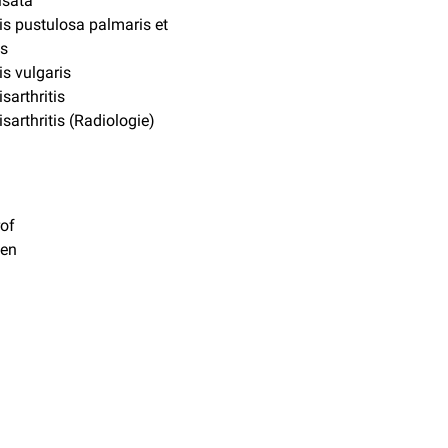
isata
is pustulosa palmaris et
is
is vulgaris
sarthritis
isarthritis (Radiologie)
of
ten