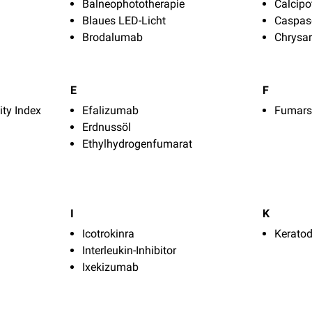
Balneophototherapie
Calcipot
Blaues LED-Licht
Caspas
Brodalumab
Chrysa
E
F
ity Index
Efalizumab
Fumars
Erdnussöl
Ethylhydrogenfumarat
I
K
Icotrokinra
Kerato
Interleukin-Inhibitor
Ixekizumab