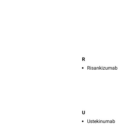
R
Risankizumab
U
Ustekinumab