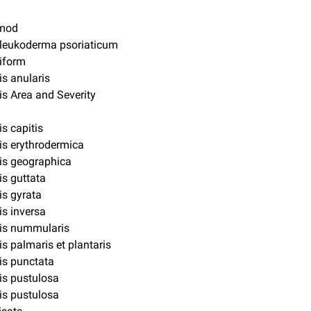
mod
leukoderma psoriaticum
iform
is anularis
is Area and Severity
is capitis
is erythrodermica
is geographica
is guttata
is gyrata
is inversa
sis nummularis
is palmaris et plantaris
is punctata
is pustulosa
is pustulosa