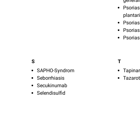
general
Psorias
plantar
Psorias
Psoriasi
Psorias
S
T
SAPHO-Syndrom
Tapinar
Seborrhiasis
Tazaro
Secukinumab
Selendisulfid