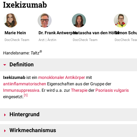
Ixekizumab
Marie Hein
Dr. Frank Antwerpes
Natascha van den Höfel
Simon Schu
DocCheck Team
Arzt | Ärztin
DocCheck Team
DocCheck Te
®
Handelsname: Taltz
Definition
Ixekizumab
ist ein
monoklonaler Antikörper
mit
antiinflammatorischen
Eigenschaften aus der Gruppe der
Immunsuppressiva
. Er wird u.a. zur
Therapie
der
Psoriasis vulgaris
[
1
]
eingesetzt.
Hintergrund
In der
Pathogenese
von
chronisch
-
entzündlichen
Erkrankungen (z.B.
Wirkmechanismus
Psoriasis) spielen verschiedene
Interleukine
eine zentrale Rolle.