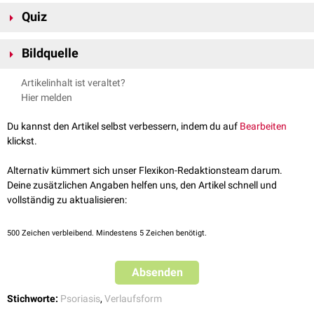
Hautmykose
Quiz
Diagnose, Therapie, siehe:
Psoriasis
Bildquelle
Bildquelle für Flexikon-Quiz: © FOX /
Pexels
Artikelinhalt ist veraltet?
Hier melden
Du kannst den Artikel selbst verbessern, indem du auf
Bearbeiten
klickst.
Alternativ kümmert sich unser Flexikon-Redaktionsteam darum.
Deine zusätzlichen Angaben helfen uns, den Artikel schnell und
vollständig zu aktualisieren:
500
Zeichen verbleibend. Mindestens 5 Zeichen benötigt.
Absenden
Stichworte:
Psoriasis
,
Verlaufsform