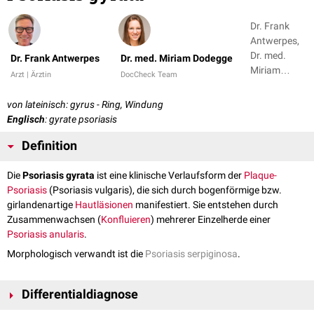
Dr. Frank
Antwerpes,
Dr. med.
Dr. Frank Antwerpes
Dr. med. Miriam Dodegge
Miriam
Arzt | Ärztin
DocCheck Team
Dodegge
von lateinisch: gyrus - Ring, Windung
Englisch
: gyrate psoriasis
Definition
Die
Psoriasis gyrata
ist eine klinische Verlaufsform der
Plaque-
Psoriasis
(Psoriasis vulgaris), die sich durch bogenförmige bzw.
girlandenartige
Haut
läsionen
manifestiert. Sie entstehen durch
Zusammenwachsen (
Konfluieren
) mehrerer Einzelherde einer
Psoriasis anularis
.
Morphologisch verwandt ist die
Psoriasis serpiginosa
.
Differentialdiagnose