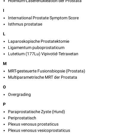
Holmium-Laserenukleation der Prostata
I
International Prostate Symptom Score
Isthmus prostatae
L
Laparoskopische Prostatektomie
Ligamentum puboprostaticum
Lutetium (177Lu) Vipivotid-Tetraxetan
M
MRT-gesteuerte Fusionsbiopsie (Prostata)
Multiparametrische MRT der Prostata
O
Overgrading
P
Paraprostatische Zyste (Hund)
Periprostatisch
Plexus venosus prostaticus
Plexus venosus vesicoprostaticus