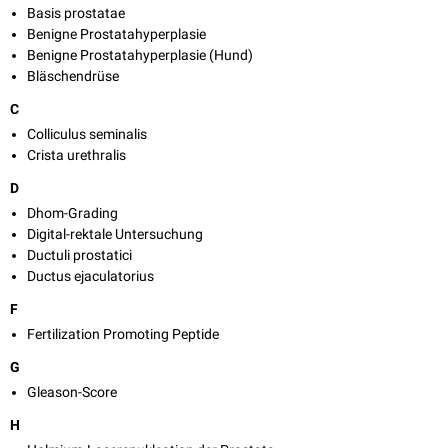
Basis prostatae
Benigne Prostatahyperplasie
Benigne Prostatahyperplasie (Hund)
Bläschendrüse
C
Colliculus seminalis
Crista urethralis
D
Dhom-Grading
Digital-rektale Untersuchung
Ductuli prostatici
Ductus ejaculatorius
F
Fertilization Promoting Peptide
G
Gleason-Score
H