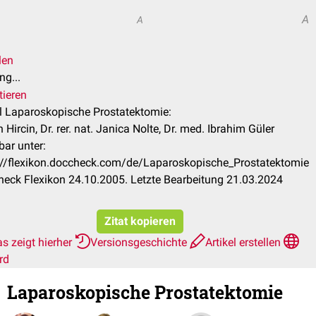
A
A
len
ng...
tieren
el Laparoskopische Prostatektomie:
Hircin, Dr. rer. nat. Janica Nolte, Dr. med. Ibrahim Güler
bar unter:
://flexikon.doccheck.com/de/Laparoskopische_Prostatektomie
eck Flexikon 24.10.2005. Letzte Bearbeitung 21.03.2024
Zitat kopieren
s zeigt hierher
Versionsgeschichte
Artikel erstellen
rd
Laparoskopische Prostatektomie