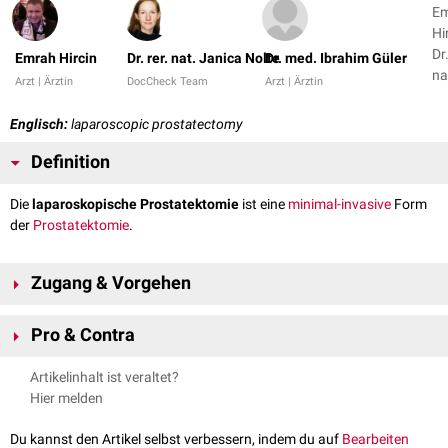
E
Hi
Dr.
Emrah Hircin
Dr. rer. nat. Janica Nolte
Dr. med. Ibrahim Güler
na
Arzt | Ärztin
DocCheck Team
Arzt | Ärztin
Ja
No
Englisch:
laparoscopic prostatectomy
+ 
Definition
Die
laparoskopische Prostatektomie
ist eine
minimal-invasive
Form
der
Prostatektomie
.
Zugang & Vorgehen
Der Zugang erfolgt in der Regel über fünf
Trokare
im Unterbauch. Unter
Pro & Contra
Betrachtung mit Laparoskop können die
Samenblasen
und die
Prostata
mit laparoskopischen Instrumenten freipräpariert und entfernt werden.
Vorteile der laparoskopischen Prostatektomie sind:
Artikelinhalt ist veraltet?
Auftretende Blutungen werden mit bipolarer
Koagulation
gestillt. Die
minimal-invasives Verfahren
Hier melden
Anastomose
zwischen
Blasenstumpf
und
Urethra
wird direkt genäht. Die
Ausgezeichnete Möglichkeiten der
Blutstillung
und Schonung von
iliakalen
Lymphknotenpakete
können in der gleichen Sitzung entfernt
wichtigen Leitungsbahnen durch vergrößerte Sicht
Du kannst den Artikel selbst verbessern, indem du auf
Bearbeiten
werden.