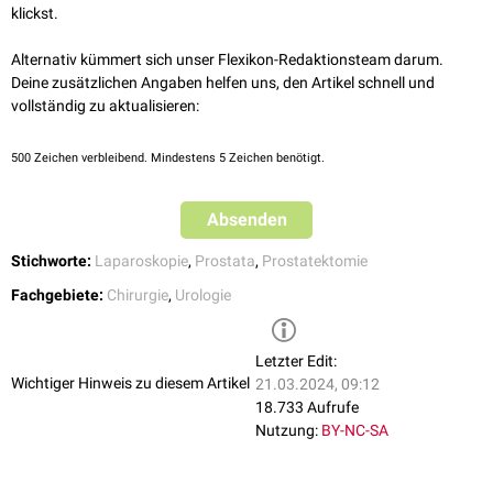
Möglichkeit der direkten Mitentfernung
iliakaler
Lymphknoten
klickst.
Die laparoskopische Prostatektomie kann sowohl
transperitoneal
(nach
Mögliche Nachteile sind:
Durchgehen des
Peritoneums
) als auch gänzlich
extraperitoneal
(ohne
Alternativ kümmert sich unser Flexikon-Redaktionsteam darum.
Manipulation des Peritoneums) durchgeführt werden.
Längere Operationsdauer
Deine zusätzlichen Angaben helfen uns, den Artikel schnell und
Größerer Lern- und Fortbildungsaufwand für die Ausbildung der
vollständig zu aktualisieren:
Operateure
Höhere Kosten
500
Zeichen verbleibend. Mindestens 5 Zeichen benötigt.
Absenden
Stichworte:
Laparoskopie
,
Prostata
,
Prostatektomie
Fachgebiete:
Chirurgie
,
Urologie
Letzter Edit:
Wichtiger Hinweis zu diesem Artikel
21.03.2024, 09:12
18.733 Aufrufe
Nutzung:
BY-NC-SA