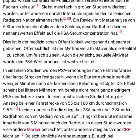
populärwissenschaftlichen Publikationen, vereinzelt leider auch in
[
1
]
Fachartikeln auf
. Sie ist mehrfach in großen Studien widerlegt
worden, unter anderem durch Untersuchungen an der italienischen
[
2
]
,
[
3
]
Radsport-Nationalmannschaft
. Ein Review mit Metaanalyse von
6 Studien kam ebenfalls zu dem Schluss, dass Radfahren keinen
[
4
]
nennenswerten Effekt auf die PSA-Serumkonzentration hat.
Dies ist in der medizinischen Öffentlichkeit weitgehend unbeachtet
geblieben. Offensichtlich ist der Mythos viel attraktiver als die Realität
– zu schön, um falsch zu sein. Auch die Ansicht, sexuelle Aktivität
würde den PSA-Wert erhöhen, ist weit verbreitet.
In einzelnen Studien wurden PSA-Erhöhungen nach Fahrradfahren
über lange Strecken festgestellt, wenn die Blutentnahme innerhalb
weniger Minuten nach der körperlichen Belastung erfolgte. Der Effekt
scheint bei älteren Männern mit bereits nicht mehr ganz niedrigem
PSA deutlicher zu sein. In einer australischen Studie betrug der
Anstieg bei einer Fahrstrecke von 55 bis 160 km durchschnittlich
[
5
]
9,5 %.
In einer anderen Studie stieg das PSA nach über 2 Stunden
Radfahren von im Median von 0,69 auf 1,1 ng/ml bei Blutentnahme
innerhalb von 5 Minuten nach der Radtour. In dieser Studie wurden
viele andere
Marker
betrachtet, unter anderem stieg auch das
CRP
[
6
]
leicht an.
Da sich ähnliche Veränderungen z.B. auch bei