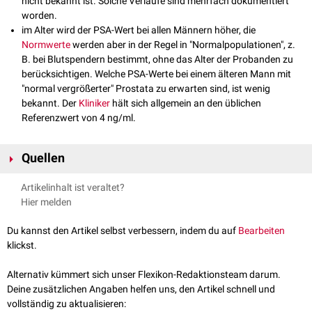
nicht bekannt ist. Solche Verläufe sind mehrfach dokumentiert
worden.
im Alter wird der PSA-Wert bei allen Männern höher, die
Normwerte
werden aber in der Regel in "Normalpopulationen", z.
B. bei Blutspendern bestimmt, ohne das Alter der Probanden zu
berücksichtigen. Welche PSA-Werte bei einem älteren Mann mit
"normal vergrößerter" Prostata zu erwarten sind, ist wenig
bekannt. Der
Kliniker
hält sich allgemein an den üblichen
Referenzwert von 4 ng/ml.
Quellen
↑
Stieber P, Heinemann V:
Sinnvoller Einsatz von Tumormarkern.
J
Artikelinhalt ist veraltet?
Lab Med 2008; 32(5): 339–360
Hier melden
↑
Lippi G et al:
Total and free PSA serum concentrations are not
influenced by extensive physical exercise and bicycle riding.
Int J
Du kannst den Artikel selbst verbessern, indem du auf
Bearbeiten
Sports Med. 2005 Jan-Feb; 26(1): 79-81
klickst.
↑
Luboldt HJ et al:
Bicycle riding has no important effect on total and
free prostate specific antigen serum levels in older men.
Urology
Alternativ kümmert sich unser Flexikon-Redaktionsteam darum.
2003; 61: 1177-1180
Deine zusätzlichen Angaben helfen uns, den Artikel schnell und
↑
Jiandani D et al:
The effect of bicycling on PSA levels: a systematic
vollständig zu aktualisieren: