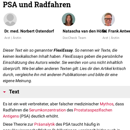
PSA und Radfahren
Dr. med. Norbert Ostendorf
Natascha van den Höfel
Dr. Frank Antw
Arzt | Ärztin
DocCheck Team
Arzt | Ärztin
Dieser Text ein so genannter
FlexiEssay
. So nennen wir Texte, die
keinen lexikalischen Inhalt haben. FlexiEssays geben die persönliche
Einschätzung des Autors wieder. Sie werden von uns nicht inhaltlich
überprüft. Wie bei allen anderen Texten gilt: Lies dir den Artikel kritisch
durch, vergleiche ihn mit anderen Publikationen und bilde dir eine
eigene Meinung.
Text
Es ist ein weit verbreiteter, aber falscher medizinischer
Mythos
, dass
Radfahren die
Serumkonzentration
des
Prostataspezifischen
Antigens
(PSA) deutlich erhöht.
Diese Theorie zur
Präanalytik
des PSA taucht häufig in