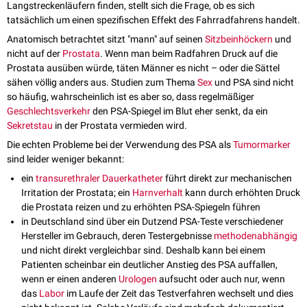
Langstreckenläufern finden, stellt sich die Frage, ob es sich
tatsächlich um einen spezifischen Effekt des Fahrradfahrens handelt.
Anatomisch betrachtet sitzt "mann" auf seinen
Sitzbeinhöckern
und
nicht auf der
Prostata
. Wenn man beim Radfahren Druck auf die
Prostata ausüben würde, täten Männer es nicht – oder die Sättel
sähen völlig anders aus. Studien zum Thema
Sex
und PSA sind nicht
so häufig, wahrscheinlich ist es aber so, dass regelmäßiger
Geschlechtsverkehr
den PSA-Spiegel im Blut eher senkt, da ein
Sekretstau
in der Prostata vermieden wird.
Die echten Probleme bei der Verwendung des PSA als
Tumormarker
sind leider weniger bekannt:
ein
transurethraler Dauerkatheter
führt direkt zur mechanischen
Irritation der Prostata; ein
Harnverhalt
kann durch erhöhten Druck
die Prostata reizen und zu erhöhten PSA-Spiegeln führen
in Deutschland sind über ein Dutzend PSA-Teste verschiedener
Hersteller im Gebrauch, deren Testergebnisse
methodenabhängig
und nicht direkt vergleichbar sind. Deshalb kann bei einem
Patienten scheinbar ein deutlicher Anstieg des PSA auffallen,
wenn er einen anderen
Urologen
aufsucht oder auch nur, wenn
das
Labor
im Laufe der Zeit das Testverfahren wechselt und dies