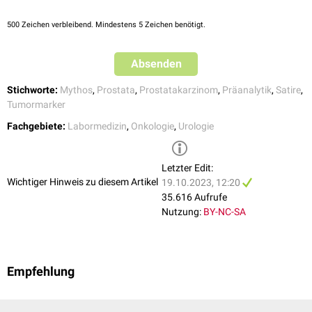
review and meta-analysis
, Prostate Cancer and Prostatic Disease
2015; 18; 208–212
500
Zeichen verbleibend. Mindestens 5 Zeichen benötigt.
↑
Mejak SL et al:
Long Distance Bicycle Riding Causes Prostate-
Specific Antigen to Increase in Men Aged 50 Years and Over
, PLoS
ONE 8(2): e56030, 2013.
Absenden
↑
Heger Z et al:
Influence of Long-Distance Bicycle Riding on
Serum/Urinary Biomarkers of Prostate Cancer
, Int. J. Mol. Sci.,
Stichworte:
Mythos
,
Prostata
,
Prostatakarzinom
,
Präanalytik
,
Satire
,
2016.
Tumormarker
Fachgebiete:
Labormedizin
,
Onkologie
,
Urologie
Letzter Edit:
Wichtiger Hinweis zu diesem Artikel
19.10.2023, 12:20
35.616 Aufrufe
Nutzung:
BY-NC-SA
Empfehlung