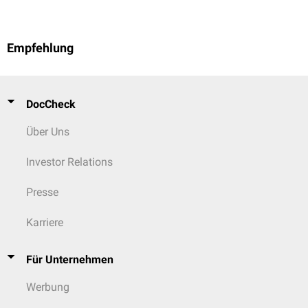
Weitere möglichen Manifestationen der Onchozerkose sind:
Kachexie
Zwergwuchs
(
Nakalanga-Syndrom
bei Beteiligung der
Hypophyse
)
Empfehlung
Epilepsie
incl. epidemische Form (
Nickkrankheit
)
DocCheck
Über Uns
Investor Relations
Presse
Karriere
Für Unternehmen
Werbung