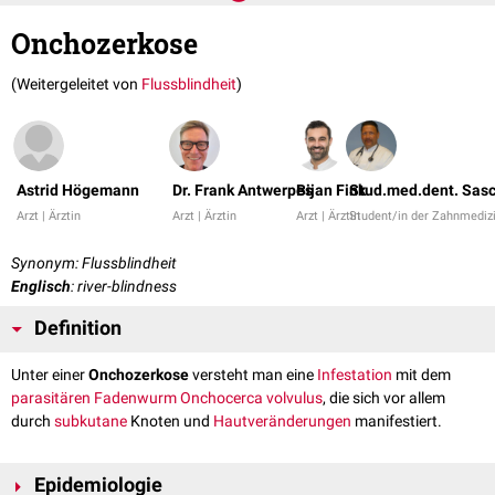
Onchozerkose
(Weitergeleitet von
Flussblindheit
)
Astrid Högemann
Dr. Frank Antwerpes
Bijan Fink
Stud.med.dent. Sasc
Arzt | Ärztin
Arzt | Ärztin
Arzt | Ärztin
Student/in der Zahnmediz
Synonym: Flussblindheit
Englisch
: river-blindness
Definition
Unter einer
Onchozerkose
versteht man eine
Infestation
mit dem
parasitären
Fadenwurm
Onchocerca volvulus
, die sich vor allem
durch
subkutane
Knoten und
Hautveränderungen
manifestiert.
Epidemiologie